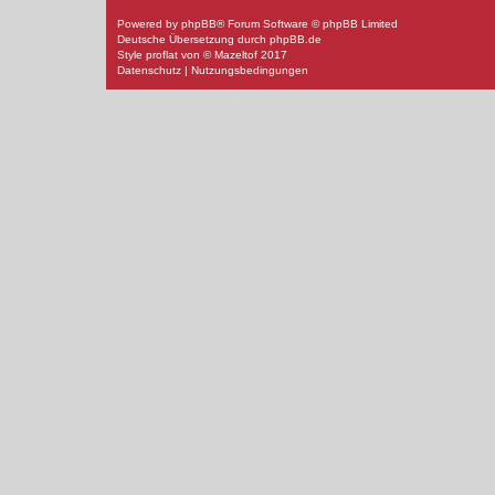
Powered by
phpBB
® Forum Software © phpBB Limited
Deutsche Übersetzung durch
phpBB.de
Style
proflat
von ©
Mazeltof
2017
Datenschutz
|
Nutzungsbedingungen