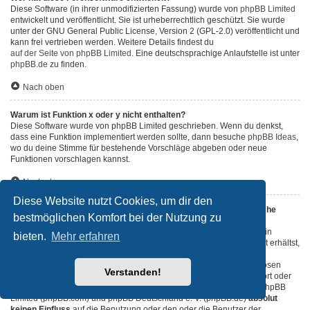
Diese Software (in ihrer unmodifizierten Fassung) wurde von
phpBB Limited
entwickelt und veröffentlicht. Sie ist urheberrechtlich geschützt. Sie wurde
unter der GNU General Public License, Version 2 (GPL-2.0) veröffentlicht und
kann frei vertrieben werden. Weitere Details findest du
auf der Seite von phpBB Limited
. Eine deutschsprachige Anlaufstelle ist unter
phpBB.de
zu finden.
Nach oben
Warum ist Funktion x oder y nicht enthalten?
Diese Software wurde von phpBB Limited geschrieben. Wenn du denkst,
dass eine Funktion implementiert werden sollte, dann besuche
phpBB Ideas
,
wo du deine Stimme für bestehende Vorschläge abgeben oder neue
Funktionen vorschlagen kannst.
Nach oben
Diese Website nutzt Cookies, um dir den
An wen soll ich mich wenden, falls es Beschwerden oder juristische
bestmöglichen Komfort bei der Nutzung zu
Anfragen zu diesem Forum gibt?
Jeder Administrator, der auf der „Das Team“-Seite aufgeführt ist, ist ein
bieten.
Mehr erfahren
geeigneter Kontakt für deine Beschwerde. Wenn du so keine Antwort erhältst,
solltest du den Besitzer der Domain kontaktieren (führe dazu eine
„WHOIS“-Abfrage
durch) oder — falls diese Seite bei einem kostenlosen
Verstanden!
Webhoster wie z. B. Yahoo!, free.fr, funpic.de usw. liegt — den Support oder
den Abuse-Kontakt des betreffenden Dienstes. Bitte beachte, dass phpBB
Limited (phpBB.com) und phpBB Deutschland e. V. (phpBB.de)
absolut
keinen Einfluss
auf die Benutzung oder den oder die Benutzer der