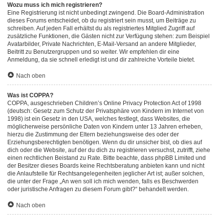
Wozu muss ich mich registrieren?
Eine Registrierung ist nicht unbedingt zwingend. Die Board-Administration
dieses Forums entscheidet, ob du registriert sein musst, um Beiträge zu
schreiben. Auf jeden Fall erhältst du als registriertes Mitglied Zugriff auf
zusätzliche Funktionen, die Gästen nicht zur Verfügung stehen: zum Beispiel
Avatarbilder, Private Nachrichten, E-Mail-Versand an andere Mitglieder,
Beitritt zu Benutzergruppen und so weiter. Wir empfehlen dir eine
Anmeldung, da sie schnell erledigt ist und dir zahlreiche Vorteile bietet.
Nach oben
Was ist COPPA?
COPPA, ausgeschrieben Children’s Online Privacy Protection Act of 1998
(deutsch: Gesetz zum Schutz der Privatsphäre von Kindern im Internet von
1998) ist ein Gesetz in den USA, welches festlegt, dass Websites, die
möglicherweise persönliche Daten von Kindern unter 13 Jahren erheben,
hierzu die Zustimmung der Eltern beziehungsweise des oder der
Erziehungsberechtigten benötigen. Wenn du dir unsicher bist, ob dies auf
dich oder die Website, auf der du dich zu registrieren versuchst, zutrifft, ziehe
einen rechtlichen Beistand zu Rate. Bitte beachte, dass phpBB Limited und
der Besitzer dieses Boards keine Rechtsberatung anbieten kann und nicht
die Anlaufstelle für Rechtsangelegenheiten jeglicher Art ist; außer solchen,
die unter der Frage „An wen soll ich mich wenden, falls es Beschwerden
oder juristische Anfragen zu diesem Forum gibt?“ behandelt werden.
Nach oben