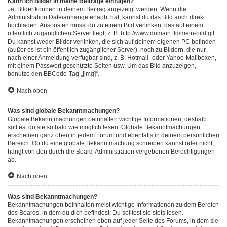
Kann ich Bilder in meine Beiträge einfügen?
Ja, Bilder können in deinem Beitrag angezeigt werden. Wenn die
Administration Dateianhänge erlaubt hat, kannst du das Bild auch direkt
hochladen. Ansonsten musst du zu einem Bild verlinken, das auf einem
öffentlich zugänglichen Server liegt, z. B. http://www.domain.tld/mein-bild.gif.
Du kannst weder Bilder verlinken, die sich auf deinem eigenen PC befinden
(außer es ist ein öffentlich zugänglicher Server), noch zu Bildern, die nur
nach einer Anmeldung verfügbar sind, z. B. Hotmail- oder Yahoo-Mailboxen,
mit einem Passwort geschützte Seiten usw. Um das Bild anzuzeigen,
benutze den BBCode-Tag „[img]“.
Nach oben
Was sind globale Bekanntmachungen?
Globale Bekanntmachungen beinhalten wichtige Informationen, deshalb
solltest du sie so bald wie möglich lesen. Globale Bekanntmachungen
erscheinen ganz oben in jedem Forum und ebenfalls in deinem persönlichen
Bereich. Ob du eine globale Bekanntmachung schreiben kannst oder nicht,
hängt von den durch die Board-Administration vergebenen Berechtigungen
ab.
Nach oben
Was sind Bekanntmachungen?
Bekanntmachungen beinhalten meist wichtige Informationen zu dem Bereich
des Boards, in dem du dich befindest. Du solltest sie stets lesen.
Bekanntmachungen erscheinen oben auf jeder Seite des Forums, in dem sie