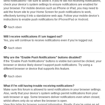
send notifications—be sure to allow it. If you’re still not receiving notifications,
check your device’s system settings to ensure notifications are enabled for
your browser. For mobile devices such as iPhone or iPad, you may need to
add the forum site to your Home Screen for push notifications to work,
effectively turning it into a standalone web app. Follow your mobile device’s
instructions to enable push notifications for
iPhone/iPad
or
Android
.
Nach oben
Will I receive notifications if I am logged out?
Yes, you will continue to receive notifications even if you’re logged out.
Nach oben
Why are the “Enable Push Notifications” buttons disabled?
If the “Enable Push Notifications” buttons is visible but cannot be clicked, your
browser or device likely doesn’t support push notifications. Try using a
different browser or device that supports this feature.
Nach oben
What if I’m still having trouble receiving notifications?
Make sure this forum is allowed to send notifications in your browser settings.
Also, verify that your device’s system settings permit notifications from your
web browser or app. Some browsers deliver notifications even when closed,
whilst others only do so when the browser is open.
View this table for browser support information.
Finally, if you’re using an ad