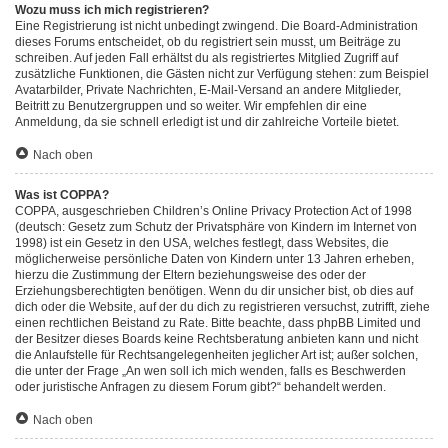
Wozu muss ich mich registrieren?
Eine Registrierung ist nicht unbedingt zwingend. Die Board-Administration
dieses Forums entscheidet, ob du registriert sein musst, um Beiträge zu
schreiben. Auf jeden Fall erhältst du als registriertes Mitglied Zugriff auf
zusätzliche Funktionen, die Gästen nicht zur Verfügung stehen: zum Beispiel
Avatarbilder, Private Nachrichten, E-Mail-Versand an andere Mitglieder,
Beitritt zu Benutzergruppen und so weiter. Wir empfehlen dir eine
Anmeldung, da sie schnell erledigt ist und dir zahlreiche Vorteile bietet.
Nach oben
Was ist COPPA?
COPPA, ausgeschrieben Children’s Online Privacy Protection Act of 1998
(deutsch: Gesetz zum Schutz der Privatsphäre von Kindern im Internet von
1998) ist ein Gesetz in den USA, welches festlegt, dass Websites, die
möglicherweise persönliche Daten von Kindern unter 13 Jahren erheben,
hierzu die Zustimmung der Eltern beziehungsweise des oder der
Erziehungsberechtigten benötigen. Wenn du dir unsicher bist, ob dies auf
dich oder die Website, auf der du dich zu registrieren versuchst, zutrifft, ziehe
einen rechtlichen Beistand zu Rate. Bitte beachte, dass phpBB Limited und
der Besitzer dieses Boards keine Rechtsberatung anbieten kann und nicht
die Anlaufstelle für Rechtsangelegenheiten jeglicher Art ist; außer solchen,
die unter der Frage „An wen soll ich mich wenden, falls es Beschwerden
oder juristische Anfragen zu diesem Forum gibt?“ behandelt werden.
Nach oben