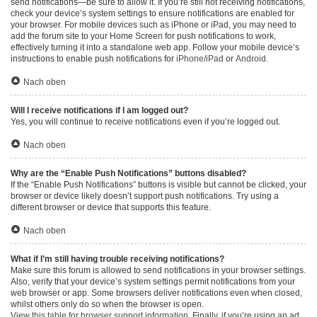
send notifications—be sure to allow it. If you’re still not receiving notifications,
check your device’s system settings to ensure notifications are enabled for
your browser. For mobile devices such as iPhone or iPad, you may need to
add the forum site to your Home Screen for push notifications to work,
effectively turning it into a standalone web app. Follow your mobile device’s
instructions to enable push notifications for
iPhone/iPad
or
Android
.
Nach oben
Will I receive notifications if I am logged out?
Yes, you will continue to receive notifications even if you’re logged out.
Nach oben
Why are the “Enable Push Notifications” buttons disabled?
If the “Enable Push Notifications” buttons is visible but cannot be clicked, your
browser or device likely doesn’t support push notifications. Try using a
different browser or device that supports this feature.
Nach oben
What if I’m still having trouble receiving notifications?
Make sure this forum is allowed to send notifications in your browser settings.
Also, verify that your device’s system settings permit notifications from your
web browser or app. Some browsers deliver notifications even when closed,
whilst others only do so when the browser is open.
View this table for browser support information.
Finally, if you’re using an ad