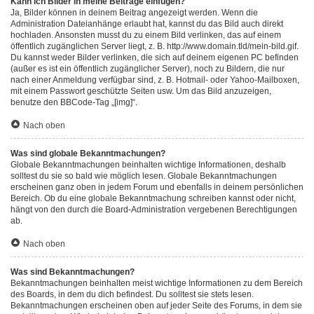
Kann ich Bilder in meine Beiträge einfügen?
Ja, Bilder können in deinem Beitrag angezeigt werden. Wenn die
Administration Dateianhänge erlaubt hat, kannst du das Bild auch direkt
hochladen. Ansonsten musst du zu einem Bild verlinken, das auf einem
öffentlich zugänglichen Server liegt, z. B. http://www.domain.tld/mein-bild.gif.
Du kannst weder Bilder verlinken, die sich auf deinem eigenen PC befinden
(außer es ist ein öffentlich zugänglicher Server), noch zu Bildern, die nur
nach einer Anmeldung verfügbar sind, z. B. Hotmail- oder Yahoo-Mailboxen,
mit einem Passwort geschützte Seiten usw. Um das Bild anzuzeigen,
benutze den BBCode-Tag „[img]“.
Nach oben
Was sind globale Bekanntmachungen?
Globale Bekanntmachungen beinhalten wichtige Informationen, deshalb
solltest du sie so bald wie möglich lesen. Globale Bekanntmachungen
erscheinen ganz oben in jedem Forum und ebenfalls in deinem persönlichen
Bereich. Ob du eine globale Bekanntmachung schreiben kannst oder nicht,
hängt von den durch die Board-Administration vergebenen Berechtigungen
ab.
Nach oben
Was sind Bekanntmachungen?
Bekanntmachungen beinhalten meist wichtige Informationen zu dem Bereich
des Boards, in dem du dich befindest. Du solltest sie stets lesen.
Bekanntmachungen erscheinen oben auf jeder Seite des Forums, in dem sie