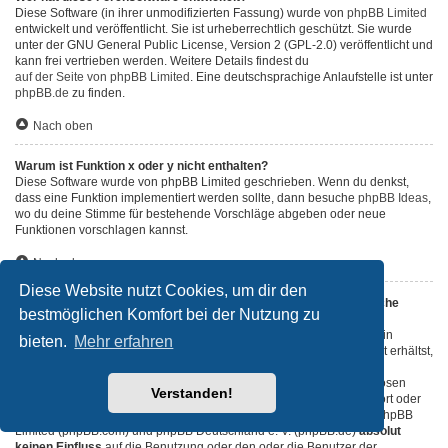
Diese Software (in ihrer unmodifizierten Fassung) wurde von
phpBB Limited
entwickelt und veröffentlicht. Sie ist urheberrechtlich geschützt. Sie wurde
unter der GNU General Public License, Version 2 (GPL-2.0) veröffentlicht und
kann frei vertrieben werden. Weitere Details findest du
auf der Seite von phpBB Limited
. Eine deutschsprachige Anlaufstelle ist unter
phpBB.de
zu finden.
Nach oben
Warum ist Funktion x oder y nicht enthalten?
Diese Software wurde von phpBB Limited geschrieben. Wenn du denkst,
dass eine Funktion implementiert werden sollte, dann besuche
phpBB Ideas
,
wo du deine Stimme für bestehende Vorschläge abgeben oder neue
Funktionen vorschlagen kannst.
Nach oben
Diese Website nutzt Cookies, um dir den
An wen soll ich mich wenden, falls es Beschwerden oder juristische
bestmöglichen Komfort bei der Nutzung zu
Anfragen zu diesem Forum gibt?
Jeder Administrator, der auf der „Das Team“-Seite aufgeführt ist, ist ein
bieten.
Mehr erfahren
geeigneter Kontakt für deine Beschwerde. Wenn du so keine Antwort erhältst,
solltest du den Besitzer der Domain kontaktieren (führe dazu eine
„WHOIS“-Abfrage
durch) oder — falls diese Seite bei einem kostenlosen
Verstanden!
Webhoster wie z. B. Yahoo!, free.fr, funpic.de usw. liegt — den Support oder
den Abuse-Kontakt des betreffenden Dienstes. Bitte beachte, dass phpBB
Limited (phpBB.com) und phpBB Deutschland e. V. (phpBB.de)
absolut
keinen Einfluss
auf die Benutzung oder den oder die Benutzer der