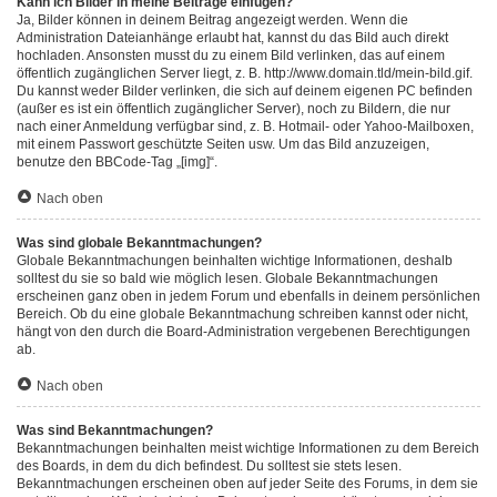
Kann ich Bilder in meine Beiträge einfügen?
Ja, Bilder können in deinem Beitrag angezeigt werden. Wenn die
Administration Dateianhänge erlaubt hat, kannst du das Bild auch direkt
hochladen. Ansonsten musst du zu einem Bild verlinken, das auf einem
öffentlich zugänglichen Server liegt, z. B. http://www.domain.tld/mein-bild.gif.
Du kannst weder Bilder verlinken, die sich auf deinem eigenen PC befinden
(außer es ist ein öffentlich zugänglicher Server), noch zu Bildern, die nur
nach einer Anmeldung verfügbar sind, z. B. Hotmail- oder Yahoo-Mailboxen,
mit einem Passwort geschützte Seiten usw. Um das Bild anzuzeigen,
benutze den BBCode-Tag „[img]“.
Nach oben
Was sind globale Bekanntmachungen?
Globale Bekanntmachungen beinhalten wichtige Informationen, deshalb
solltest du sie so bald wie möglich lesen. Globale Bekanntmachungen
erscheinen ganz oben in jedem Forum und ebenfalls in deinem persönlichen
Bereich. Ob du eine globale Bekanntmachung schreiben kannst oder nicht,
hängt von den durch die Board-Administration vergebenen Berechtigungen
ab.
Nach oben
Was sind Bekanntmachungen?
Bekanntmachungen beinhalten meist wichtige Informationen zu dem Bereich
des Boards, in dem du dich befindest. Du solltest sie stets lesen.
Bekanntmachungen erscheinen oben auf jeder Seite des Forums, in dem sie