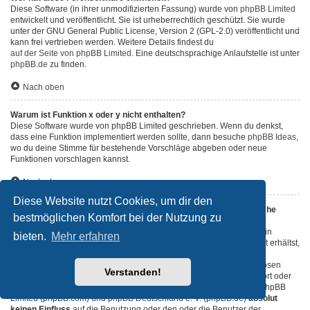
Diese Software (in ihrer unmodifizierten Fassung) wurde von
phpBB Limited
entwickelt und veröffentlicht. Sie ist urheberrechtlich geschützt. Sie wurde
unter der GNU General Public License, Version 2 (GPL-2.0) veröffentlicht und
kann frei vertrieben werden. Weitere Details findest du
auf der Seite von phpBB Limited
. Eine deutschsprachige Anlaufstelle ist unter
phpBB.de
zu finden.
Nach oben
Warum ist Funktion x oder y nicht enthalten?
Diese Software wurde von phpBB Limited geschrieben. Wenn du denkst,
dass eine Funktion implementiert werden sollte, dann besuche
phpBB Ideas
,
wo du deine Stimme für bestehende Vorschläge abgeben oder neue
Funktionen vorschlagen kannst.
Nach oben
Diese Website nutzt Cookies, um dir den
An wen soll ich mich wenden, falls es Beschwerden oder juristische
bestmöglichen Komfort bei der Nutzung zu
Anfragen zu diesem Forum gibt?
Jeder Administrator, der auf der „Das Team“-Seite aufgeführt ist, ist ein
bieten.
Mehr erfahren
geeigneter Kontakt für deine Beschwerde. Wenn du so keine Antwort erhältst,
solltest du den Besitzer der Domain kontaktieren (führe dazu eine
„WHOIS“-Abfrage
durch) oder — falls diese Seite bei einem kostenlosen
Verstanden!
Webhoster wie z. B. Yahoo!, free.fr, funpic.de usw. liegt — den Support oder
den Abuse-Kontakt des betreffenden Dienstes. Bitte beachte, dass phpBB
Limited (phpBB.com) und phpBB Deutschland e. V. (phpBB.de)
absolut
keinen Einfluss
auf die Benutzung oder den oder die Benutzer der