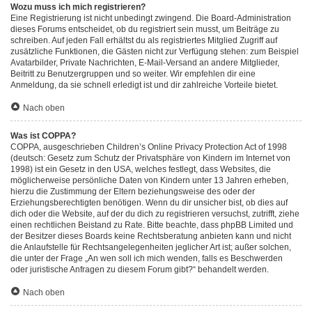
Wozu muss ich mich registrieren?
Eine Registrierung ist nicht unbedingt zwingend. Die Board-Administration
dieses Forums entscheidet, ob du registriert sein musst, um Beiträge zu
schreiben. Auf jeden Fall erhältst du als registriertes Mitglied Zugriff auf
zusätzliche Funktionen, die Gästen nicht zur Verfügung stehen: zum Beispiel
Avatarbilder, Private Nachrichten, E-Mail-Versand an andere Mitglieder,
Beitritt zu Benutzergruppen und so weiter. Wir empfehlen dir eine
Anmeldung, da sie schnell erledigt ist und dir zahlreiche Vorteile bietet.
Nach oben
Was ist COPPA?
COPPA, ausgeschrieben Children’s Online Privacy Protection Act of 1998
(deutsch: Gesetz zum Schutz der Privatsphäre von Kindern im Internet von
1998) ist ein Gesetz in den USA, welches festlegt, dass Websites, die
möglicherweise persönliche Daten von Kindern unter 13 Jahren erheben,
hierzu die Zustimmung der Eltern beziehungsweise des oder der
Erziehungsberechtigten benötigen. Wenn du dir unsicher bist, ob dies auf
dich oder die Website, auf der du dich zu registrieren versuchst, zutrifft, ziehe
einen rechtlichen Beistand zu Rate. Bitte beachte, dass phpBB Limited und
der Besitzer dieses Boards keine Rechtsberatung anbieten kann und nicht
die Anlaufstelle für Rechtsangelegenheiten jeglicher Art ist; außer solchen,
die unter der Frage „An wen soll ich mich wenden, falls es Beschwerden
oder juristische Anfragen zu diesem Forum gibt?“ behandelt werden.
Nach oben