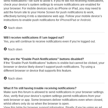
send notifications—be sure to allow it. If you’re still not receiving notifications,
check your device’s system settings to ensure notifications are enabled for
your browser. For mobile devices such as iPhone or iPad, you may need to
add the forum site to your Home Screen for push notifications to work,
effectively turning it into a standalone web app. Follow your mobile device’s
instructions to enable push notifications for
iPhone/iPad
or
Android
.
Nach oben
Will I receive notifications if I am logged out?
Yes, you will continue to receive notifications even if you’re logged out.
Nach oben
Why are the “Enable Push Notifications” buttons disabled?
If the “Enable Push Notifications” buttons is visible but cannot be clicked, your
browser or device likely doesn’t support push notifications. Try using a
different browser or device that supports this feature.
Nach oben
What if I’m still having trouble receiving notifications?
Make sure this forum is allowed to send notifications in your browser settings.
Also, verify that your device’s system settings permit notifications from your
web browser or app. Some browsers deliver notifications even when closed,
whilst others only do so when the browser is open.
View this table for browser support information.
Finally, if you’re using an ad