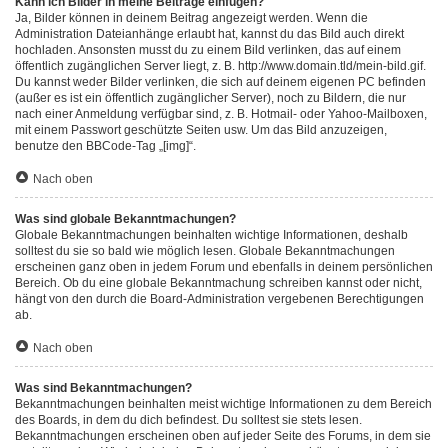
Kann ich Bilder in meine Beiträge einfügen?
Ja, Bilder können in deinem Beitrag angezeigt werden. Wenn die
Administration Dateianhänge erlaubt hat, kannst du das Bild auch direkt
hochladen. Ansonsten musst du zu einem Bild verlinken, das auf einem
öffentlich zugänglichen Server liegt, z. B. http://www.domain.tld/mein-bild.gif.
Du kannst weder Bilder verlinken, die sich auf deinem eigenen PC befinden
(außer es ist ein öffentlich zugänglicher Server), noch zu Bildern, die nur
nach einer Anmeldung verfügbar sind, z. B. Hotmail- oder Yahoo-Mailboxen,
mit einem Passwort geschützte Seiten usw. Um das Bild anzuzeigen,
benutze den BBCode-Tag „[img]“.
Nach oben
Was sind globale Bekanntmachungen?
Globale Bekanntmachungen beinhalten wichtige Informationen, deshalb
solltest du sie so bald wie möglich lesen. Globale Bekanntmachungen
erscheinen ganz oben in jedem Forum und ebenfalls in deinem persönlichen
Bereich. Ob du eine globale Bekanntmachung schreiben kannst oder nicht,
hängt von den durch die Board-Administration vergebenen Berechtigungen
ab.
Nach oben
Was sind Bekanntmachungen?
Bekanntmachungen beinhalten meist wichtige Informationen zu dem Bereich
des Boards, in dem du dich befindest. Du solltest sie stets lesen.
Bekanntmachungen erscheinen oben auf jeder Seite des Forums, in dem sie