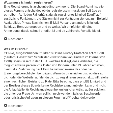
Wozu muss ich mich registrieren?
Eine Registrierung ist nicht unbedingt zwingend. Die Board-Administration
dieses Forums entscheidet, ob du registriert sein musst, um Beiträge zu
schreiben. Auf jeden Fall erhältst du als registriertes Mitglied Zugriff auf
zusätzliche Funktionen, die Gästen nicht zur Verfügung stehen: zum Beispiel
Avatarbilder, Private Nachrichten, E-Mail-Versand an andere Mitglieder,
Beitritt zu Benutzergruppen und so weiter. Wir empfehlen dir eine
Anmeldung, da sie schnell erledigt ist und dir zahlreiche Vorteile bietet.
Nach oben
Was ist COPPA?
COPPA, ausgeschrieben Children’s Online Privacy Protection Act of 1998
(deutsch: Gesetz zum Schutz der Privatsphäre von Kindern im Internet von
1998) ist ein Gesetz in den USA, welches festlegt, dass Websites, die
möglicherweise persönliche Daten von Kindern unter 13 Jahren erheben,
hierzu die Zustimmung der Eltern beziehungsweise des oder der
Erziehungsberechtigten benötigen. Wenn du dir unsicher bist, ob dies auf
dich oder die Website, auf der du dich zu registrieren versuchst, zutrifft, ziehe
einen rechtlichen Beistand zu Rate. Bitte beachte, dass phpBB Limited und
der Besitzer dieses Boards keine Rechtsberatung anbieten kann und nicht
die Anlaufstelle für Rechtsangelegenheiten jeglicher Art ist; außer solchen,
die unter der Frage „An wen soll ich mich wenden, falls es Beschwerden
oder juristische Anfragen zu diesem Forum gibt?“ behandelt werden.
Nach oben