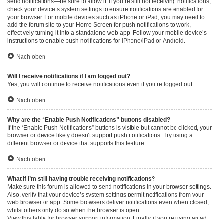
send notifications—be sure to allow it. If you’re still not receiving notifications,
check your device’s system settings to ensure notifications are enabled for
your browser. For mobile devices such as iPhone or iPad, you may need to
add the forum site to your Home Screen for push notifications to work,
effectively turning it into a standalone web app. Follow your mobile device’s
instructions to enable push notifications for
iPhone/iPad
or
Android
.
Nach oben
Will I receive notifications if I am logged out?
Yes, you will continue to receive notifications even if you’re logged out.
Nach oben
Why are the “Enable Push Notifications” buttons disabled?
If the “Enable Push Notifications” buttons is visible but cannot be clicked, your
browser or device likely doesn’t support push notifications. Try using a
different browser or device that supports this feature.
Nach oben
What if I’m still having trouble receiving notifications?
Make sure this forum is allowed to send notifications in your browser settings.
Also, verify that your device’s system settings permit notifications from your
web browser or app. Some browsers deliver notifications even when closed,
whilst others only do so when the browser is open.
View this table for browser support information.
Finally, if you’re using an ad