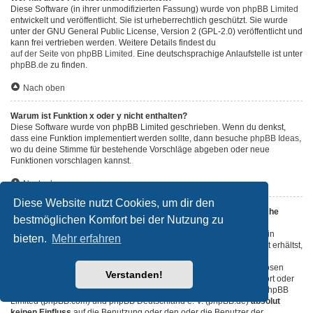
Diese Software (in ihrer unmodifizierten Fassung) wurde von
phpBB Limited
entwickelt und veröffentlicht. Sie ist urheberrechtlich geschützt. Sie wurde
unter der GNU General Public License, Version 2 (GPL-2.0) veröffentlicht und
kann frei vertrieben werden. Weitere Details findest du
auf der Seite von phpBB Limited
. Eine deutschsprachige Anlaufstelle ist unter
phpBB.de
zu finden.
Nach oben
Warum ist Funktion x oder y nicht enthalten?
Diese Software wurde von phpBB Limited geschrieben. Wenn du denkst,
dass eine Funktion implementiert werden sollte, dann besuche
phpBB Ideas
,
wo du deine Stimme für bestehende Vorschläge abgeben oder neue
Funktionen vorschlagen kannst.
Nach oben
Diese Website nutzt Cookies, um dir den
An wen soll ich mich wenden, falls es Beschwerden oder juristische
bestmöglichen Komfort bei der Nutzung zu
Anfragen zu diesem Forum gibt?
Jeder Administrator, der auf der „Das Team“-Seite aufgeführt ist, ist ein
bieten.
Mehr erfahren
geeigneter Kontakt für deine Beschwerde. Wenn du so keine Antwort erhältst,
solltest du den Besitzer der Domain kontaktieren (führe dazu eine
„WHOIS“-Abfrage
durch) oder — falls diese Seite bei einem kostenlosen
Verstanden!
Webhoster wie z. B. Yahoo!, free.fr, funpic.de usw. liegt — den Support oder
den Abuse-Kontakt des betreffenden Dienstes. Bitte beachte, dass phpBB
Limited (phpBB.com) und phpBB Deutschland e. V. (phpBB.de)
absolut
keinen Einfluss
auf die Benutzung oder den oder die Benutzer der