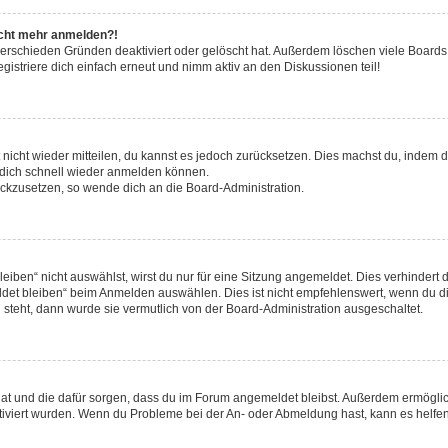
nicht mehr anmelden?!
verschieden Gründen deaktiviert oder gelöscht hat. Außerdem löschen viele Boards 
striere dich einfach erneut und nimm aktiv an den Diskussionen teil!
t nicht wieder mitteilen, du kannst es jedoch zurücksetzen. Dies machst du, indem
u dich schnell wieder anmelden können.
rückzusetzen, so wende dich an die Board-Administration.
ben“ nicht auswählst, wirst du nur für eine Sitzung angemeldet. Dies verhindert 
et bleiben“ beim Anmelden auswählen. Dies ist nicht empfehlenswert, wenn du di
g steht, dann wurde sie vermutlich von der Board-Administration ausgeschaltet.
t hat und die dafür sorgen, dass du im Forum angemeldet bleibst. Außerdem ermögl
ktiviert wurden. Wenn du Probleme bei der An- oder Abmeldung hast, kann es helfen