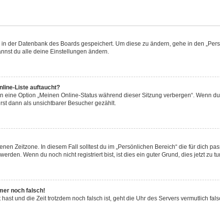
en in der Datenbank des Boards gespeichert. Um diese zu ändern, gehe in den „Persö
nnst du alle deine Einstellungen ändern.
line-Liste auftaucht?
en eine Option „Meinen Online-Status während dieser Sitzung verbergen“. Wenn du 
rst dann als unsichtbarer Besucher gezählt.
nen Zeitzone. In diesem Fall solltest du im „Persönlichen Bereich“ die für dich pass
rden. Wenn du noch nicht registriert bist, ist dies ein guter Grund, dies jetzt zu tu
mmer noch falsch!
lt hast und die Zeit trotzdem noch falsch ist, geht die Uhr des Servers vermutlich fa