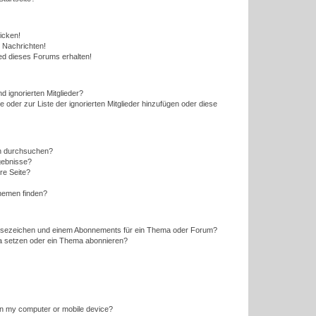
icken!
 Nachrichten!
ed dieses Forums erhalten!
d ignorierten Mitglieder?
e oder zur Liste der ignorierten Mitglieder hinzufügen oder diese
en durchsuchen?
gebnisse?
re Seite?
hemen finden?
esezeichen und einem Abonnements für ein Thema oder Forum?
a setzen oder ein Thema abonnieren?
 on my computer or mobile device?