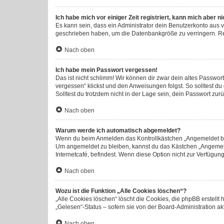
Ich habe mich vor einiger Zeit registriert, kann mich aber 
Es kann sein, dass ein Administrator dein Benutzerkonto aus 
geschrieben haben, um die Datenbankgröße zu verringern. Regi
Nach oben
Ich habe mein Passwort vergessen!
Das ist nicht schlimm! Wir können dir zwar dein altes Passwor
vergessen“ klickst und den Anweisungen folgst. So solltest d
Solltest du trotzdem nicht in der Lage sein, dein Passwort zu
Nach oben
Warum werde ich automatisch abgemeldet?
Wenn du beim Anmelden das Kontrollkästchen „Angemeldet blei
Um angemeldet zu bleiben, kannst du das Kästchen „Angemeld
Internetcafé, befindest. Wenn diese Option nicht zur Verfügun
Nach oben
Wozu ist die Funktion „Alle Cookies löschen“?
„Alle Cookies löschen“ löscht die Cookies, die phpBB erstell
„Gelesen“-Status – sofern sie von der Board-Administration a
Nach oben