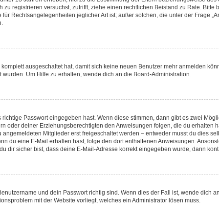
ch zu registrieren versuchst, zutrifft, ziehe einen rechtlichen Beistand zu Rate. Bi
 für Rechtsangelegenheiten jeglicher Art ist; außer solchen, die unter der Frage 
n.
ng komplett ausgeschaltet hat, damit sich keine neuen Benutzer mehr anmelden kön
t wurden. Um Hilfe zu erhalten, wende dich an die Board-Administration.
s richtige Passwort eingegeben hast. Wenn diese stimmen, dann gibt es zwei Mög
ltern oder deiner Erziehungsberechtigten den Anweisungen folgen, die du erhalten h
u angemeldeten Mitglieder erst freigeschaltet werden – entweder musst du dies selb
t. Wenn du eine E-Mail erhalten hast, folge den dort enthaltenen Anweisungen. Anson
u dir sicher bist, dass deine E-Mail-Adresse korrekt eingegeben wurde, dann konta
 Benutzername und dein Passwort richtig sind. Wenn dies der Fall ist, wende dich 
tionsproblem mit der Website vorliegt, welches ein Administrator lösen muss.