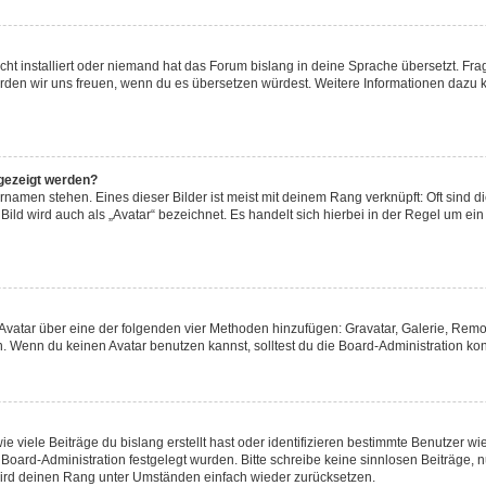
ht installiert oder niemand hat das Forum bislang in deine Sprache übersetzt. Fra
t, würden wir uns freuen, wenn du es übersetzen würdest. Weitere Informationen daz
gezeigt werden?
namen stehen. Eines dieser Bilder ist meist mit deinem Rang verknüpft: Oft sind d
ild wird auch als „Avatar“ bezeichnet. Es handelt sich hierbei in der Regel um ei
n Avatar über eine der folgenden vier Methoden hinzufügen: Gravatar, Galerie, Re
 Wenn du keinen Avatar benutzen kannst, solltest du die Board-Administration kon
 viele Beiträge du bislang erstellt hast oder identifizieren bestimmte Benutzer 
r Board-Administration festgelegt wurden. Bitte schreibe keine sinnlosen Beiträg
 wird deinen Rang unter Umständen einfach wieder zurücksetzen.