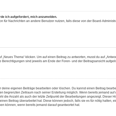
rde ich aufgefordert, mich anzumelden.
tion für Nachrichten an andere Benutzer nutzen, falls diese von der Board-Adminis
„Neues Thema“ klicken. Um auf einen Beitrag zu antworten, musst du auf „Antwort
ne Berechtigungen sind jeweils am Ende der Foren- und der Beitragsansicht aufgelist
ur deine eigenen Beiträge bearbeiten oder löschen. Du kannst einen Beitrag bearb
inen begrenzten Zeitraum nach seiner Erstellung möglich. Wenn bereits jemand auf d
l die Anzahl als auch der letzte Zeitpunkt der Bearbeitungen angezeigt. Dieser H
nen Beitrag überarbeitet hat. Diese können jedoch, falls sie es für nötig halten, e
chen können, wenn bereits jemand darauf geantwortet hat.