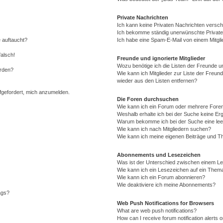
Private Nachrichten
Ich kann keine Privaten Nachrichten versch
Ich bekomme ständig unerwünschte Private
 auftaucht?
Ich habe eine Spam-E-Mail von einem Mitgli
falsch!
Freunde und ignorierte Mitglieder
Wozu benötige ich die Listen der Freunde un
erden?
Wie kann ich Mitglieder zur Liste der Freund
wieder aus den Listen entfernen?
ufgefordert, mich anzumelden.
Die Foren durchsuchen
Wie kann ich ein Forum oder mehrere For
Weshalb erhalte ich bei der Suche keine Er
Warum bekomme ich bei der Suche eine lee
Wie kann ich nach Mitgliedern suchen?
Wie kann ich meine eigenen Beiträge und T
Abonnements und Lesezeichen
Was ist der Unterschied zwischen einem L
Wie kann ich ein Lesezeichen auf ein Them
Wie kann ich ein Forum abonnieren?
Wie deaktiviere ich meine Abonnements?
ags?
Web Push Notifications for Browsers
What are web push notifications?
How can I receive forum notification alerts