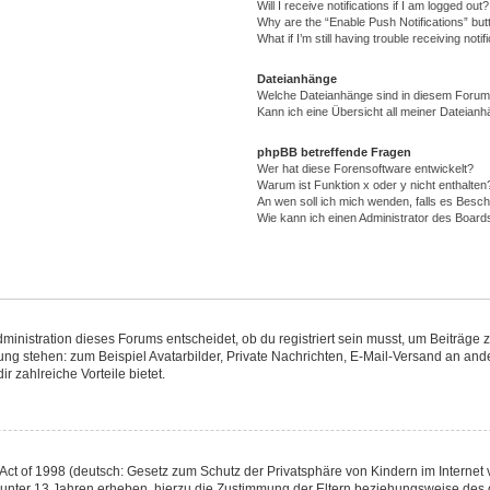
Will I receive notifications if I am logged out?
Why are the “Enable Push Notifications” but
What if I’m still having trouble receiving notif
Dateianhänge
Welche Dateianhänge sind in diesem Forum
Kann ich eine Übersicht all meiner Dateianh
phpBB betreffende Fragen
Wer hat diese Forensoftware entwickelt?
Warum ist Funktion x oder y nicht enthalten
An wen soll ich mich wenden, falls es Besc
Wie kann ich einen Administrator des Board
nistration dieses Forums entscheidet, ob du registriert sein musst, um Beiträge zu s
gung stehen: zum Beispiel Avatarbilder, Private Nachrichten, E-Mail-Versand an ande
r zahlreiche Vorteile bietet.
ct of 1998 (deutsch: Gesetz zum Schutz der Privatsphäre von Kindern im Internet v
 unter 13 Jahren erheben, hierzu die Zustimmung der Eltern beziehungsweise des 