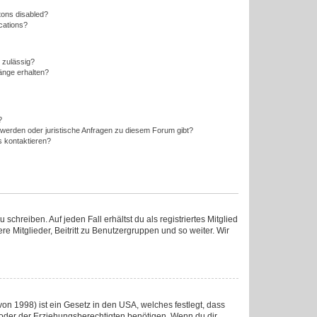
tons disabled?
ications?
 zulässig?
änge erhalten?
?
hwerden oder juristische Anfragen zu diesem Forum gibt?
s kontaktieren?
chreiben. Auf jeden Fall erhältst du als registriertes Mitglied
re Mitglieder, Beitritt zu Benutzergruppen und so weiter. Wir
on 1998) ist ein Gesetz in den USA, welches festlegt, dass
oder der Erziehungsberechtigten benötigen. Wenn du dir