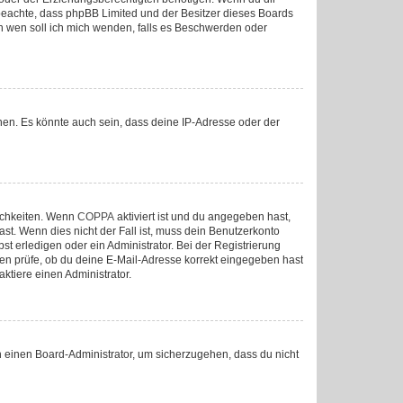
tte beachte, dass phpBB Limited und der Besitzer dieses Boards
„An wen soll ich mich wenden, falls es Beschwerden oder
nen. Es könnte auch sein, dass deine IP-Adresse oder der
lichkeiten. Wenn
COPPA
aktiviert ist und du angegeben hast,
ast. Wenn dies nicht der Fall ist, muss dein Benutzerkonto
st erledigen oder ein Administrator. Bei der Registrierung
sten prüfe, ob du deine E-Mail-Adresse korrekt eingegeben hast
ktiere einen Administrator.
an einen Board-Administrator, um sicherzugehen, dass du nicht