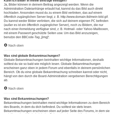
Kann ich Bilder in meine Beiträge einfügen?
Ja, Bilder können in deinem Beitrag angezeigt werden. Wenn die
Administration Dateianhänge erlaubt hat, kannst du das Bild auch direkt
hochladen. Ansonsten musst du zu einem Bild verlinken, das auf einem
öffentlich zugänglichen Server liegt, z. B. http://www.domain.tld/mein-bild.gif.
Du kannst weder Bilder verlinken, die sich auf deinem eigenen PC befinden
(außer es ist ein öffentlich zugänglicher Server), noch zu Bildern, die nur
nach einer Anmeldung verfügbar sind, z. B. Hotmail- oder Yahoo-Mailboxen,
mit einem Passwort geschützte Seiten usw. Um das Bild anzuzeigen,
benutze den BBCode-Tag „[img]“.
Nach oben
Was sind globale Bekanntmachungen?
Globale Bekanntmachungen beinhalten wichtige Informationen, deshalb
solltest du sie so bald wie möglich lesen. Globale Bekanntmachungen
erscheinen ganz oben in jedem Forum und ebenfalls in deinem persönlichen
Bereich. Ob du eine globale Bekanntmachung schreiben kannst oder nicht,
hängt von den durch die Board-Administration vergebenen Berechtigungen
ab.
Nach oben
Was sind Bekanntmachungen?
Bekanntmachungen beinhalten meist wichtige Informationen zu dem Bereich
des Boards, in dem du dich befindest. Du solltest sie stets lesen.
Bekanntmachungen erscheinen oben auf jeder Seite des Forums, in dem sie