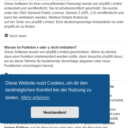
Diese Software (in ihrer unmodifizierten Fassung) wurde von
phpBB Limited
entwickelt und veröffentlicht. Sie ist urheberrechtlich geschützt. Sie wurde
unter der GNU General Public License, Version 2 (GPL-2.0) veröffentlicht und
kann frei vertrieben werden. Weitere Details findest du
auf der Seite von phpBB Limited
. Eine deutschsprachige Anlaufstelle ist unter
phpBB.de
zu finden.
Nach oben
Warum ist Funktion x oder y nicht enthalten?
Diese Software wurde von phpBB Limited geschrieben. Wenn du denkst,
dass eine Funktion implementiert werden sollte, dann besuche
phpBB Ideas
,
wo du deine Stimme für bestehende Vorschläge abgeben oder neue
Funktionen vorschlagen kannst.
Nach oben
Diese Website nutzt Cookies, um dir den
An wen soll ich mich wenden, falls es Beschwerden oder juristische
bestmöglichen Komfort bei der Nutzung zu
Anfragen zu diesem Forum gibt?
Jeder Administrator, der auf der „Das Team“-Seite aufgeführt ist, ist ein
bieten.
Mehr erfahren
geeigneter Kontakt für deine Beschwerde. Wenn du so keine Antwort erhältst,
solltest du den Besitzer der Domain kontaktieren (führe dazu eine
„WHOIS“-Abfrage
durch) oder — falls diese Seite bei einem kostenlosen
Verstanden!
Webhoster wie z. B. Yahoo!, free.fr, funpic.de usw. liegt — den Support oder
den Abuse-Kontakt des betreffenden Dienstes. Bitte beachte, dass phpBB
Limited (phpBB.com) und phpBB Deutschland e. V. (phpBB.de)
absolut
keinen Einfluss
auf die Benutzung oder den oder die Benutzer der