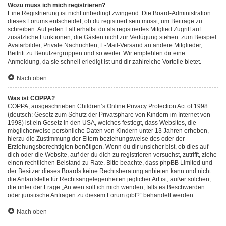
Wozu muss ich mich registrieren?
Eine Registrierung ist nicht unbedingt zwingend. Die Board-Administration
dieses Forums entscheidet, ob du registriert sein musst, um Beiträge zu
schreiben. Auf jeden Fall erhältst du als registriertes Mitglied Zugriff auf
zusätzliche Funktionen, die Gästen nicht zur Verfügung stehen: zum Beispiel
Avatarbilder, Private Nachrichten, E-Mail-Versand an andere Mitglieder,
Beitritt zu Benutzergruppen und so weiter. Wir empfehlen dir eine
Anmeldung, da sie schnell erledigt ist und dir zahlreiche Vorteile bietet.
Nach oben
Was ist COPPA?
COPPA, ausgeschrieben Children’s Online Privacy Protection Act of 1998
(deutsch: Gesetz zum Schutz der Privatsphäre von Kindern im Internet von
1998) ist ein Gesetz in den USA, welches festlegt, dass Websites, die
möglicherweise persönliche Daten von Kindern unter 13 Jahren erheben,
hierzu die Zustimmung der Eltern beziehungsweise des oder der
Erziehungsberechtigten benötigen. Wenn du dir unsicher bist, ob dies auf
dich oder die Website, auf der du dich zu registrieren versuchst, zutrifft, ziehe
einen rechtlichen Beistand zu Rate. Bitte beachte, dass phpBB Limited und
der Besitzer dieses Boards keine Rechtsberatung anbieten kann und nicht
die Anlaufstelle für Rechtsangelegenheiten jeglicher Art ist; außer solchen,
die unter der Frage „An wen soll ich mich wenden, falls es Beschwerden
oder juristische Anfragen zu diesem Forum gibt?“ behandelt werden.
Nach oben