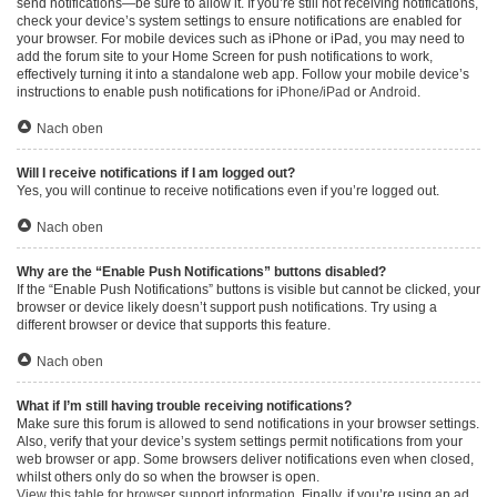
send notifications—be sure to allow it. If you’re still not receiving notifications,
check your device’s system settings to ensure notifications are enabled for
your browser. For mobile devices such as iPhone or iPad, you may need to
add the forum site to your Home Screen for push notifications to work,
effectively turning it into a standalone web app. Follow your mobile device’s
instructions to enable push notifications for
iPhone/iPad
or
Android
.
Nach oben
Will I receive notifications if I am logged out?
Yes, you will continue to receive notifications even if you’re logged out.
Nach oben
Why are the “Enable Push Notifications” buttons disabled?
If the “Enable Push Notifications” buttons is visible but cannot be clicked, your
browser or device likely doesn’t support push notifications. Try using a
different browser or device that supports this feature.
Nach oben
What if I’m still having trouble receiving notifications?
Make sure this forum is allowed to send notifications in your browser settings.
Also, verify that your device’s system settings permit notifications from your
web browser or app. Some browsers deliver notifications even when closed,
whilst others only do so when the browser is open.
View this table for browser support information.
Finally, if you’re using an ad