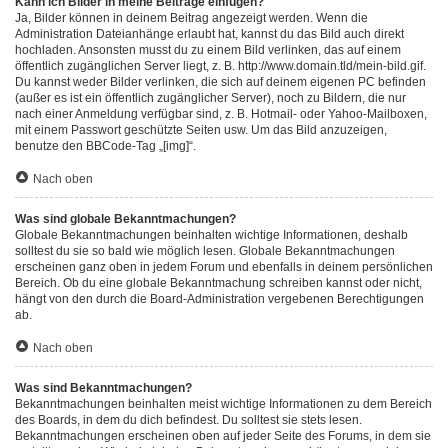
Kann ich Bilder in meine Beiträge einfügen?
Ja, Bilder können in deinem Beitrag angezeigt werden. Wenn die
Administration Dateianhänge erlaubt hat, kannst du das Bild auch direkt
hochladen. Ansonsten musst du zu einem Bild verlinken, das auf einem
öffentlich zugänglichen Server liegt, z. B. http://www.domain.tld/mein-bild.gif.
Du kannst weder Bilder verlinken, die sich auf deinem eigenen PC befinden
(außer es ist ein öffentlich zugänglicher Server), noch zu Bildern, die nur
nach einer Anmeldung verfügbar sind, z. B. Hotmail- oder Yahoo-Mailboxen,
mit einem Passwort geschützte Seiten usw. Um das Bild anzuzeigen,
benutze den BBCode-Tag „[img]“.
Nach oben
Was sind globale Bekanntmachungen?
Globale Bekanntmachungen beinhalten wichtige Informationen, deshalb
solltest du sie so bald wie möglich lesen. Globale Bekanntmachungen
erscheinen ganz oben in jedem Forum und ebenfalls in deinem persönlichen
Bereich. Ob du eine globale Bekanntmachung schreiben kannst oder nicht,
hängt von den durch die Board-Administration vergebenen Berechtigungen
ab.
Nach oben
Was sind Bekanntmachungen?
Bekanntmachungen beinhalten meist wichtige Informationen zu dem Bereich
des Boards, in dem du dich befindest. Du solltest sie stets lesen.
Bekanntmachungen erscheinen oben auf jeder Seite des Forums, in dem sie