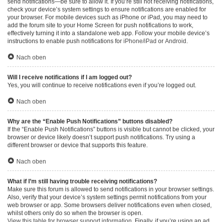
send notifications—be sure to allow it. If you’re still not receiving notifications,
check your device’s system settings to ensure notifications are enabled for
your browser. For mobile devices such as iPhone or iPad, you may need to
add the forum site to your Home Screen for push notifications to work,
effectively turning it into a standalone web app. Follow your mobile device’s
instructions to enable push notifications for
iPhone/iPad
or
Android
.
Nach oben
Will I receive notifications if I am logged out?
Yes, you will continue to receive notifications even if you’re logged out.
Nach oben
Why are the “Enable Push Notifications” buttons disabled?
If the “Enable Push Notifications” buttons is visible but cannot be clicked, your
browser or device likely doesn’t support push notifications. Try using a
different browser or device that supports this feature.
Nach oben
What if I’m still having trouble receiving notifications?
Make sure this forum is allowed to send notifications in your browser settings.
Also, verify that your device’s system settings permit notifications from your
web browser or app. Some browsers deliver notifications even when closed,
whilst others only do so when the browser is open.
View this table for browser support information.
Finally, if you’re using an ad