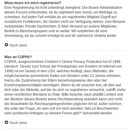
Wozu muss ich mich registrieren?
Eine Registrierung ist nicht unbedingt zwingend. Die Board-Administration
dieses Forums entscheidet, ob du registriert sein musst, um Beiträge zu
schreiben. Auf jeden Fall erhältst du als registriertes Mitglied Zugriff auf
zusätzliche Funktionen, die Gästen nicht zur Verfügung stehen: zum Beispiel
Avatarbilder, Private Nachrichten, E-Mail-Versand an andere Mitglieder,
Beitritt zu Benutzergruppen und so weiter. Wir empfehlen dir eine
Anmeldung, da sie schnell erledigt ist und dir zahlreiche Vorteile bietet.
Nach oben
Was ist COPPA?
COPPA, ausgeschrieben Children’s Online Privacy Protection Act of 1998
(deutsch: Gesetz zum Schutz der Privatsphäre von Kindern im Internet von
1998) ist ein Gesetz in den USA, welches festlegt, dass Websites, die
möglicherweise persönliche Daten von Kindern unter 13 Jahren erheben,
hierzu die Zustimmung der Eltern beziehungsweise des oder der
Erziehungsberechtigten benötigen. Wenn du dir unsicher bist, ob dies auf
dich oder die Website, auf der du dich zu registrieren versuchst, zutrifft, ziehe
einen rechtlichen Beistand zu Rate. Bitte beachte, dass phpBB Limited und
der Besitzer dieses Boards keine Rechtsberatung anbieten kann und nicht
die Anlaufstelle für Rechtsangelegenheiten jeglicher Art ist; außer solchen,
die unter der Frage „An wen soll ich mich wenden, falls es Beschwerden
oder juristische Anfragen zu diesem Forum gibt?“ behandelt werden.
Nach oben