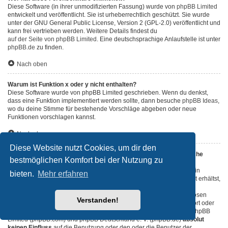
Diese Software (in ihrer unmodifizierten Fassung) wurde von
phpBB Limited
entwickelt und veröffentlicht. Sie ist urheberrechtlich geschützt. Sie wurde
unter der GNU General Public License, Version 2 (GPL-2.0) veröffentlicht und
kann frei vertrieben werden. Weitere Details findest du
auf der Seite von phpBB Limited
. Eine deutschsprachige Anlaufstelle ist unter
phpBB.de
zu finden.
Nach oben
Warum ist Funktion x oder y nicht enthalten?
Diese Software wurde von phpBB Limited geschrieben. Wenn du denkst,
dass eine Funktion implementiert werden sollte, dann besuche
phpBB Ideas
,
wo du deine Stimme für bestehende Vorschläge abgeben oder neue
Funktionen vorschlagen kannst.
Nach oben
Diese Website nutzt Cookies, um dir den
An wen soll ich mich wenden, falls es Beschwerden oder juristische
bestmöglichen Komfort bei der Nutzung zu
Anfragen zu diesem Forum gibt?
Jeder Administrator, der auf der „Das Team“-Seite aufgeführt ist, ist ein
bieten.
Mehr erfahren
geeigneter Kontakt für deine Beschwerde. Wenn du so keine Antwort erhältst,
solltest du den Besitzer der Domain kontaktieren (führe dazu eine
„WHOIS“-Abfrage
durch) oder — falls diese Seite bei einem kostenlosen
Verstanden!
Webhoster wie z. B. Yahoo!, free.fr, funpic.de usw. liegt — den Support oder
den Abuse-Kontakt des betreffenden Dienstes. Bitte beachte, dass phpBB
Limited (phpBB.com) und phpBB Deutschland e. V. (phpBB.de)
absolut
keinen Einfluss
auf die Benutzung oder den oder die Benutzer der