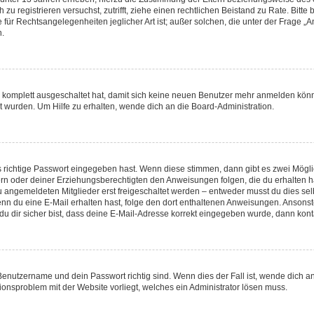
ch zu registrieren versuchst, zutrifft, ziehe einen rechtlichen Beistand zu Rate. Bi
 für Rechtsangelegenheiten jeglicher Art ist; außer solchen, die unter der Frage 
n.
ng komplett ausgeschaltet hat, damit sich keine neuen Benutzer mehr anmelden kön
t wurden. Um Hilfe zu erhalten, wende dich an die Board-Administration.
s richtige Passwort eingegeben hast. Wenn diese stimmen, dann gibt es zwei Mög
ltern oder deiner Erziehungsberechtigten den Anweisungen folgen, die du erhalten h
u angemeldeten Mitglieder erst freigeschaltet werden – entweder musst du dies selb
t. Wenn du eine E-Mail erhalten hast, folge den dort enthaltenen Anweisungen. Anson
u dir sicher bist, dass deine E-Mail-Adresse korrekt eingegeben wurde, dann konta
 Benutzername und dein Passwort richtig sind. Wenn dies der Fall ist, wende dich 
tionsproblem mit der Website vorliegt, welches ein Administrator lösen muss.