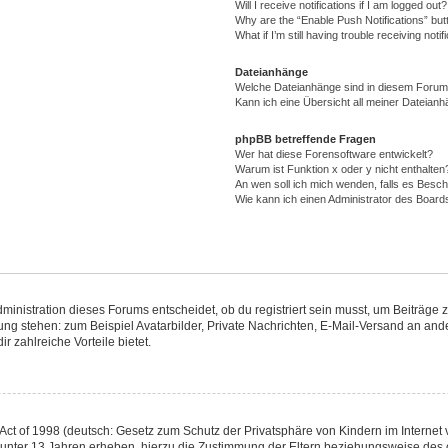
Will I receive notifications if I am logged out?
Why are the “Enable Push Notifications” but
What if I’m still having trouble receiving notif
Dateianhänge
Welche Dateianhänge sind in diesem Forum
Kann ich eine Übersicht all meiner Dateianh
phpBB betreffende Fragen
Wer hat diese Forensoftware entwickelt?
Warum ist Funktion x oder y nicht enthalten
An wen soll ich mich wenden, falls es Besc
Wie kann ich einen Administrator des Board
nistration dieses Forums entscheidet, ob du registriert sein musst, um Beiträge zu s
gung stehen: zum Beispiel Avatarbilder, Private Nachrichten, E-Mail-Versand an ande
r zahlreiche Vorteile bietet.
ct of 1998 (deutsch: Gesetz zum Schutz der Privatsphäre von Kindern im Internet v
 unter 13 Jahren erheben, hierzu die Zustimmung der Eltern beziehungsweise des 