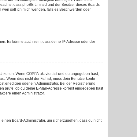
tte beachte, dass phpBB Limited und der Besitzer dieses Boards
„An wen soll ich mich wenden, falls es Beschwerden oder
nen. Es könnte auch sein, dass deine IP-Adresse oder der
lichkeiten. Wenn
COPPA
aktiviert ist und du angegeben hast,
ast. Wenn dies nicht der Fall ist, muss dein Benutzerkonto
st erledigen oder ein Administrator. Bei der Registrierung
sten prüfe, ob du deine E-Mail-Adresse korrekt eingegeben hast
ktiere einen Administrator.
an einen Board-Administrator, um sicherzugehen, dass du nicht