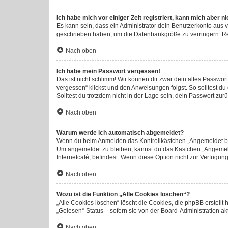
Ich habe mich vor einiger Zeit registriert, kann mich aber 
Es kann sein, dass ein Administrator dein Benutzerkonto aus 
geschrieben haben, um die Datenbankgröße zu verringern. Regi
Nach oben
Ich habe mein Passwort vergessen!
Das ist nicht schlimm! Wir können dir zwar dein altes Passwor
vergessen“ klickst und den Anweisungen folgst. So solltest d
Solltest du trotzdem nicht in der Lage sein, dein Passwort zu
Nach oben
Warum werde ich automatisch abgemeldet?
Wenn du beim Anmelden das Kontrollkästchen „Angemeldet blei
Um angemeldet zu bleiben, kannst du das Kästchen „Angemeld
Internetcafé, befindest. Wenn diese Option nicht zur Verfügun
Nach oben
Wozu ist die Funktion „Alle Cookies löschen“?
„Alle Cookies löschen“ löscht die Cookies, die phpBB erstell
„Gelesen“-Status – sofern sie von der Board-Administration a
Nach oben