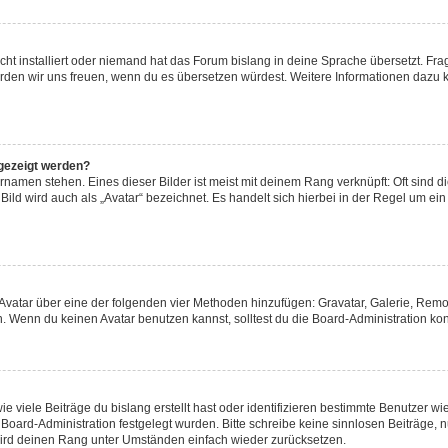
ht installiert oder niemand hat das Forum bislang in deine Sprache übersetzt. Fra
t, würden wir uns freuen, wenn du es übersetzen würdest. Weitere Informationen daz
gezeigt werden?
namen stehen. Eines dieser Bilder ist meist mit deinem Rang verknüpft: Oft sind d
ild wird auch als „Avatar“ bezeichnet. Es handelt sich hierbei in der Regel um ei
n Avatar über eine der folgenden vier Methoden hinzufügen: Gravatar, Galerie, Re
 Wenn du keinen Avatar benutzen kannst, solltest du die Board-Administration kon
 viele Beiträge du bislang erstellt hast oder identifizieren bestimmte Benutzer 
r Board-Administration festgelegt wurden. Bitte schreibe keine sinnlosen Beiträg
 wird deinen Rang unter Umständen einfach wieder zurücksetzen.