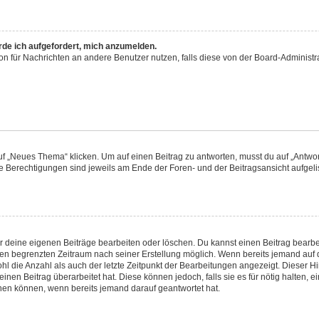
rde ich aufgefordert, mich anzumelden.
tion für Nachrichten an andere Benutzer nutzen, falls diese von der Board-Adminis
„Neues Thema“ klicken. Um auf einen Beitrag zu antworten, musst du auf „Antwort
ne Berechtigungen sind jeweils am Ende der Foren- und der Beitragsansicht aufgelist
ur deine eigenen Beiträge bearbeiten oder löschen. Du kannst einen Beitrag bearb
inen begrenzten Zeitraum nach seiner Erstellung möglich. Wenn bereits jemand auf d
l die Anzahl als auch der letzte Zeitpunkt der Bearbeitungen angezeigt. Dieser H
nen Beitrag überarbeitet hat. Diese können jedoch, falls sie es für nötig halten, e
chen können, wenn bereits jemand darauf geantwortet hat.