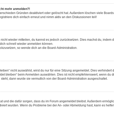
nicht mehr anmelden?!
verschieden Gründen deaktiviert oder gelöscht hat. Außerdem löschen viele Boards 
striere dich einfach erneut und nimm aktiv an den Diskussionen teil!
t nicht wieder mitteilen, du kannst es jedoch zurücksetzen. Dies machst du, indem
u dich schnell wieder anmelden können.
rückzusetzen, so wende dich an die Board-Administration.
ben“ nicht auswählst, wirst du nur für eine Sitzung angemeldet. Dies verhindert 
et bleiben“ beim Anmelden auswählen. Dies ist nicht empfehlenswert, wenn du di
g steht, dann wurde sie vermutlich von der Board-Administration ausgeschaltet.
t hat und die dafür sorgen, dass du im Forum angemeldet bleibst. Außerdem ermögl
ktiviert wurden. Wenn du Probleme bei der An- oder Abmeldung hast, kann es helfen