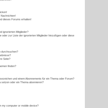
icken!
 Nachrichten!
ed dieses Forums erhalten!
d ignorierten Mitglieder?
e oder zur Liste der ignorierten Mitglieder hinzufügen oder diese
en durchsuchen?
gebnisse?
re Seite?
hemen finden?
esezeichen und einem Abonnements für ein Thema oder Forum?
a setzen oder ein Thema abonnieren?
 on my computer or mobile device?