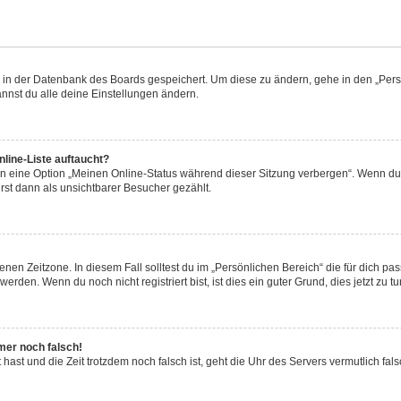
en in der Datenbank des Boards gespeichert. Um diese zu ändern, gehe in den „Persö
nnst du alle deine Einstellungen ändern.
line-Liste auftaucht?
en eine Option „Meinen Online-Status während dieser Sitzung verbergen“. Wenn du 
rst dann als unsichtbarer Besucher gezählt.
nen Zeitzone. In diesem Fall solltest du im „Persönlichen Bereich“ die für dich pass
rden. Wenn du noch nicht registriert bist, ist dies ein guter Grund, dies jetzt zu tu
mmer noch falsch!
lt hast und die Zeit trotzdem noch falsch ist, geht die Uhr des Servers vermutlich fa