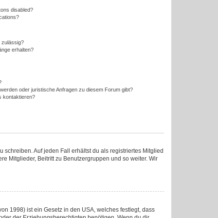
tons disabled?
ications?
 zulässig?
änge erhalten?
?
hwerden oder juristische Anfragen zu diesem Forum gibt?
s kontaktieren?
chreiben. Auf jeden Fall erhältst du als registriertes Mitglied
re Mitglieder, Beitritt zu Benutzergruppen und so weiter. Wir
on 1998) ist ein Gesetz in den USA, welches festlegt, dass
oder der Erziehungsberechtigten benötigen. Wenn du dir