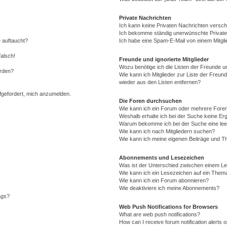
Private Nachrichten
Ich kann keine Privaten Nachrichten versch
Ich bekomme ständig unerwünschte Private
 auftaucht?
Ich habe eine Spam-E-Mail von einem Mitgli
falsch!
Freunde und ignorierte Mitglieder
Wozu benötige ich die Listen der Freunde un
erden?
Wie kann ich Mitglieder zur Liste der Freund
wieder aus den Listen entfernen?
ufgefordert, mich anzumelden.
Die Foren durchsuchen
Wie kann ich ein Forum oder mehrere For
Weshalb erhalte ich bei der Suche keine Er
Warum bekomme ich bei der Suche eine lee
Wie kann ich nach Mitgliedern suchen?
Wie kann ich meine eigenen Beiträge und T
Abonnements und Lesezeichen
Was ist der Unterschied zwischen einem L
Wie kann ich ein Lesezeichen auf ein Them
Wie kann ich ein Forum abonnieren?
Wie deaktiviere ich meine Abonnements?
ags?
Web Push Notifications for Browsers
What are web push notifications?
How can I receive forum notification alerts