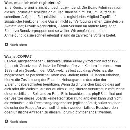
Wozu muss ich mich registrieren?
Eine Registrierung ist nicht unbedingt zwingend. Die Board-Administration
dieses Forums entscheidet, ob du registriert sein musst, um Beiträge zu
schreiben. Auf jeden Fall erhältst du als registriertes Mitglied Zugriff auf
zusätzliche Funktionen, die Gästen nicht zur Verfügung stehen: zum Beispiel
Avatarbilder, Private Nachrichten, E-Mail-Versand an andere Mitglieder,
Beitritt zu Benutzergruppen und so weiter. Wir empfehlen dir eine
Anmeldung, da sie schnell erledigt ist und dir zahlreiche Vorteile bietet.
Nach oben
Was ist COPPA?
COPPA, ausgeschrieben Children’s Online Privacy Protection Act of 1998
(deutsch: Gesetz zum Schutz der Privatsphäre von Kindern im Internet von
1998) ist ein Gesetz in den USA, welches festlegt, dass Websites, die
möglicherweise persönliche Daten von Kindern unter 13 Jahren erheben,
hierzu die Zustimmung der Eltern beziehungsweise des oder der
Erziehungsberechtigten benötigen. Wenn du dir unsicher bist, ob dies auf
dich oder die Website, auf der du dich zu registrieren versuchst, zutrifft, ziehe
einen rechtlichen Beistand zu Rate. Bitte beachte, dass phpBB Limited und
der Besitzer dieses Boards keine Rechtsberatung anbieten kann und nicht
die Anlaufstelle für Rechtsangelegenheiten jeglicher Art ist; außer solchen,
die unter der Frage „An wen soll ich mich wenden, falls es Beschwerden
oder juristische Anfragen zu diesem Forum gibt?“ behandelt werden.
Nach oben