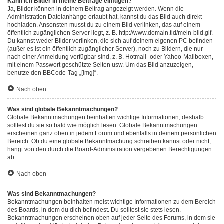
Kann ich Bilder in meine Beiträge einfügen?
Ja, Bilder können in deinem Beitrag angezeigt werden. Wenn die
Administration Dateianhänge erlaubt hat, kannst du das Bild auch direkt
hochladen. Ansonsten musst du zu einem Bild verlinken, das auf einem
öffentlich zugänglichen Server liegt, z. B. http://www.domain.tld/mein-bild.gif.
Du kannst weder Bilder verlinken, die sich auf deinem eigenen PC befinden
(außer es ist ein öffentlich zugänglicher Server), noch zu Bildern, die nur
nach einer Anmeldung verfügbar sind, z. B. Hotmail- oder Yahoo-Mailboxen,
mit einem Passwort geschützte Seiten usw. Um das Bild anzuzeigen,
benutze den BBCode-Tag „[img]“.
Nach oben
Was sind globale Bekanntmachungen?
Globale Bekanntmachungen beinhalten wichtige Informationen, deshalb
solltest du sie so bald wie möglich lesen. Globale Bekanntmachungen
erscheinen ganz oben in jedem Forum und ebenfalls in deinem persönlichen
Bereich. Ob du eine globale Bekanntmachung schreiben kannst oder nicht,
hängt von den durch die Board-Administration vergebenen Berechtigungen
ab.
Nach oben
Was sind Bekanntmachungen?
Bekanntmachungen beinhalten meist wichtige Informationen zu dem Bereich
des Boards, in dem du dich befindest. Du solltest sie stets lesen.
Bekanntmachungen erscheinen oben auf jeder Seite des Forums, in dem sie