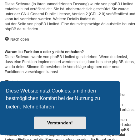
Diese Software (in ihrer unmodifizierten Fassung) wurde von
phpBB Limited
entwickelt und veröffentlicht. Sie ist urheberrechtlich geschützt. Sie wurde
unter der GNU General Public License, Version 2 (GPL-2.0) veröffentlicht und
kann frei vertrieben werden. Weitere Details findest du
auf der Seite von phpBB Limited
. Eine deutschsprachige Anlaufstelle ist unter
phpBB.de
zu finden.
Nach oben
Warum ist Funktion x oder y nicht enthalten?
Diese Software wurde von phpBB Limited geschrieben. Wenn du denkst,
dass eine Funktion implementiert werden sollte, dann besuche
phpBB Ideas
,
wo du deine Stimme für bestehende Vorschläge abgeben oder neue
Funktionen vorschlagen kannst.
Nach oben
Diese Website nutzt Cookies, um dir den
An wen soll ich mich wenden, falls es Beschwerden oder juristische
bestmöglichen Komfort bei der Nutzung zu
Anfragen zu diesem Forum gibt?
Jeder Administrator, der auf der „Das Team“-Seite aufgeführt ist, ist ein
bieten.
Mehr erfahren
geeigneter Kontakt für deine Beschwerde. Wenn du so keine Antwort erhältst,
solltest du den Besitzer der Domain kontaktieren (führe dazu eine
„WHOIS“-Abfrage
durch) oder — falls diese Seite bei einem kostenlosen
Verstanden!
Webhoster wie z. B. Yahoo!, free.fr, funpic.de usw. liegt — den Support oder
den Abuse-Kontakt des betreffenden Dienstes. Bitte beachte, dass phpBB
Limited (phpBB.com) und phpBB Deutschland e. V. (phpBB.de)
absolut
keinen Einfluss
auf die Benutzung oder den oder die Benutzer der