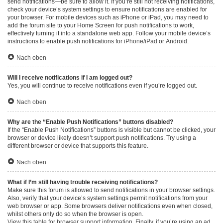
send notifications—be sure to allow it. If you’re still not receiving notifications,
check your device’s system settings to ensure notifications are enabled for
your browser. For mobile devices such as iPhone or iPad, you may need to
add the forum site to your Home Screen for push notifications to work,
effectively turning it into a standalone web app. Follow your mobile device’s
instructions to enable push notifications for
iPhone/iPad
or
Android
.
Nach oben
Will I receive notifications if I am logged out?
Yes, you will continue to receive notifications even if you’re logged out.
Nach oben
Why are the “Enable Push Notifications” buttons disabled?
If the “Enable Push Notifications” buttons is visible but cannot be clicked, your
browser or device likely doesn’t support push notifications. Try using a
different browser or device that supports this feature.
Nach oben
What if I’m still having trouble receiving notifications?
Make sure this forum is allowed to send notifications in your browser settings.
Also, verify that your device’s system settings permit notifications from your
web browser or app. Some browsers deliver notifications even when closed,
whilst others only do so when the browser is open.
View this table for browser support information.
Finally, if you’re using an ad