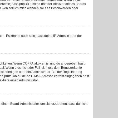
tte beachte, dass phpBB Limited und der Besitzer dieses Boards
„An wen soll ich mich wenden, falls es Beschwerden oder
nen. Es könnte auch sein, dass deine IP-Adresse oder der
lichkeiten. Wenn
COPPA
aktiviert ist und du angegeben hast,
ast. Wenn dies nicht der Fall ist, muss dein Benutzerkonto
st erledigen oder ein Administrator. Bei der Registrierung
sten prüfe, ob du deine E-Mail-Adresse korrekt eingegeben hast
ktiere einen Administrator.
an einen Board-Administrator, um sicherzugehen, dass du nicht