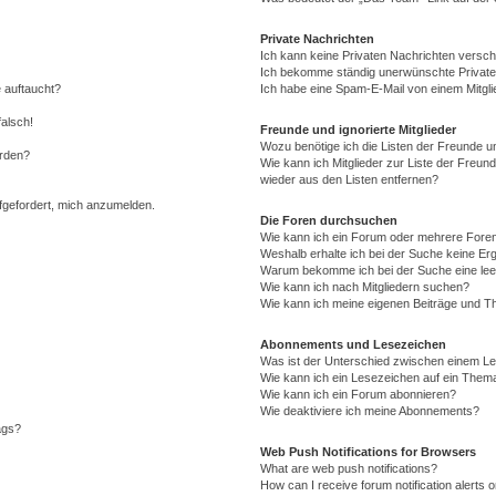
Private Nachrichten
Ich kann keine Privaten Nachrichten versch
Ich bekomme ständig unerwünschte Private
 auftaucht?
Ich habe eine Spam-E-Mail von einem Mitgli
falsch!
Freunde und ignorierte Mitglieder
Wozu benötige ich die Listen der Freunde un
erden?
Wie kann ich Mitglieder zur Liste der Freund
wieder aus den Listen entfernen?
ufgefordert, mich anzumelden.
Die Foren durchsuchen
Wie kann ich ein Forum oder mehrere For
Weshalb erhalte ich bei der Suche keine Er
Warum bekomme ich bei der Suche eine lee
Wie kann ich nach Mitgliedern suchen?
Wie kann ich meine eigenen Beiträge und T
Abonnements und Lesezeichen
Was ist der Unterschied zwischen einem L
Wie kann ich ein Lesezeichen auf ein Them
Wie kann ich ein Forum abonnieren?
Wie deaktiviere ich meine Abonnements?
ags?
Web Push Notifications for Browsers
What are web push notifications?
How can I receive forum notification alerts