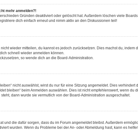
nicht mehr anmelden?!
verschieden Gründen deaktiviert oder gelöscht hat. Außerdem löschen viele Boards 
striere dich einfach erneut und nimm aktiv an den Diskussionen teil!
t nicht wieder mitteilen, du kannst es jedoch zurücksetzen. Dies machst du, indem
u dich schnell wieder anmelden können.
rückzusetzen, so wende dich an die Board-Administration.
ben“ nicht auswählst, wirst du nur für eine Sitzung angemeldet. Dies verhindert 
et bleiben“ beim Anmelden auswählen. Dies ist nicht empfehlenswert, wenn du di
g steht, dann wurde sie vermutlich von der Board-Administration ausgeschaltet.
t hat und die dafür sorgen, dass du im Forum angemeldet bleibst. Außerdem ermögl
ktiviert wurden. Wenn du Probleme bei der An- oder Abmeldung hast, kann es helfen