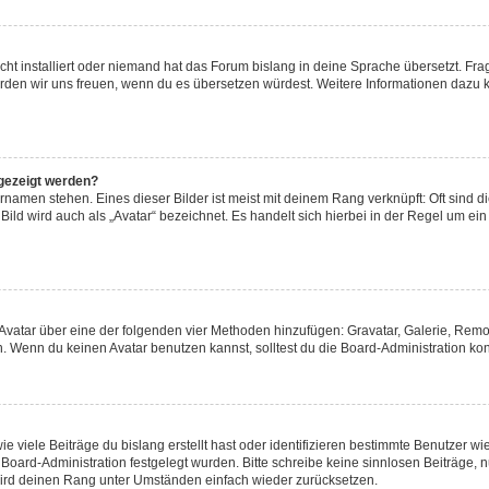
ht installiert oder niemand hat das Forum bislang in deine Sprache übersetzt. Fra
t, würden wir uns freuen, wenn du es übersetzen würdest. Weitere Informationen daz
gezeigt werden?
namen stehen. Eines dieser Bilder ist meist mit deinem Rang verknüpft: Oft sind d
ild wird auch als „Avatar“ bezeichnet. Es handelt sich hierbei in der Regel um ei
n Avatar über eine der folgenden vier Methoden hinzufügen: Gravatar, Galerie, Re
 Wenn du keinen Avatar benutzen kannst, solltest du die Board-Administration kon
 viele Beiträge du bislang erstellt hast oder identifizieren bestimmte Benutzer 
r Board-Administration festgelegt wurden. Bitte schreibe keine sinnlosen Beiträg
 wird deinen Rang unter Umständen einfach wieder zurücksetzen.