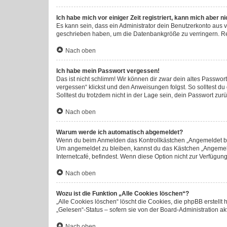
Ich habe mich vor einiger Zeit registriert, kann mich aber 
Es kann sein, dass ein Administrator dein Benutzerkonto aus 
geschrieben haben, um die Datenbankgröße zu verringern. Regi
Nach oben
Ich habe mein Passwort vergessen!
Das ist nicht schlimm! Wir können dir zwar dein altes Passwor
vergessen“ klickst und den Anweisungen folgst. So solltest d
Solltest du trotzdem nicht in der Lage sein, dein Passwort zu
Nach oben
Warum werde ich automatisch abgemeldet?
Wenn du beim Anmelden das Kontrollkästchen „Angemeldet blei
Um angemeldet zu bleiben, kannst du das Kästchen „Angemeld
Internetcafé, befindest. Wenn diese Option nicht zur Verfügun
Nach oben
Wozu ist die Funktion „Alle Cookies löschen“?
„Alle Cookies löschen“ löscht die Cookies, die phpBB erstell
„Gelesen“-Status – sofern sie von der Board-Administration a
Nach oben