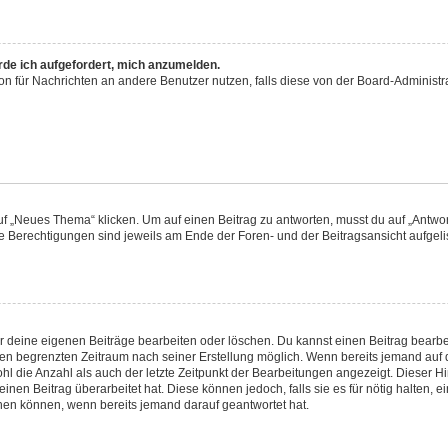
rde ich aufgefordert, mich anzumelden.
tion für Nachrichten an andere Benutzer nutzen, falls diese von der Board-Adminis
„Neues Thema“ klicken. Um auf einen Beitrag zu antworten, musst du auf „Antwort
ne Berechtigungen sind jeweils am Ende der Foren- und der Beitragsansicht aufgelist
ur deine eigenen Beiträge bearbeiten oder löschen. Du kannst einen Beitrag bearb
inen begrenzten Zeitraum nach seiner Erstellung möglich. Wenn bereits jemand auf d
l die Anzahl als auch der letzte Zeitpunkt der Bearbeitungen angezeigt. Dieser H
nen Beitrag überarbeitet hat. Diese können jedoch, falls sie es für nötig halten, e
chen können, wenn bereits jemand darauf geantwortet hat.