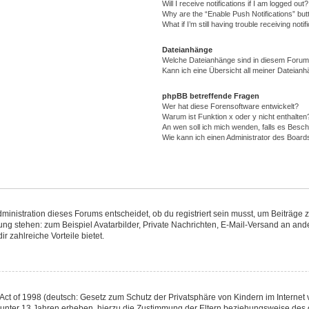
Will I receive notifications if I am logged out?
Why are the “Enable Push Notifications” but
What if I’m still having trouble receiving notif
Dateianhänge
Welche Dateianhänge sind in diesem Forum
Kann ich eine Übersicht all meiner Dateianh
phpBB betreffende Fragen
Wer hat diese Forensoftware entwickelt?
Warum ist Funktion x oder y nicht enthalten
An wen soll ich mich wenden, falls es Besc
Wie kann ich einen Administrator des Board
nistration dieses Forums entscheidet, ob du registriert sein musst, um Beiträge zu s
gung stehen: zum Beispiel Avatarbilder, Private Nachrichten, E-Mail-Versand an ande
r zahlreiche Vorteile bietet.
ct of 1998 (deutsch: Gesetz zum Schutz der Privatsphäre von Kindern im Internet v
 unter 13 Jahren erheben, hierzu die Zustimmung der Eltern beziehungsweise des 