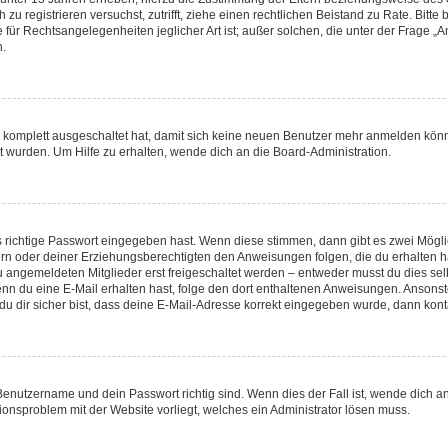
ch zu registrieren versuchst, zutrifft, ziehe einen rechtlichen Beistand zu Rate. Bi
 für Rechtsangelegenheiten jeglicher Art ist; außer solchen, die unter der Frage 
n.
ng komplett ausgeschaltet hat, damit sich keine neuen Benutzer mehr anmelden kön
t wurden. Um Hilfe zu erhalten, wende dich an die Board-Administration.
s richtige Passwort eingegeben hast. Wenn diese stimmen, dann gibt es zwei Mög
ltern oder deiner Erziehungsberechtigten den Anweisungen folgen, die du erhalten h
u angemeldeten Mitglieder erst freigeschaltet werden – entweder musst du dies selb
t. Wenn du eine E-Mail erhalten hast, folge den dort enthaltenen Anweisungen. Anson
u dir sicher bist, dass deine E-Mail-Adresse korrekt eingegeben wurde, dann konta
 Benutzername und dein Passwort richtig sind. Wenn dies der Fall ist, wende dich 
tionsproblem mit der Website vorliegt, welches ein Administrator lösen muss.