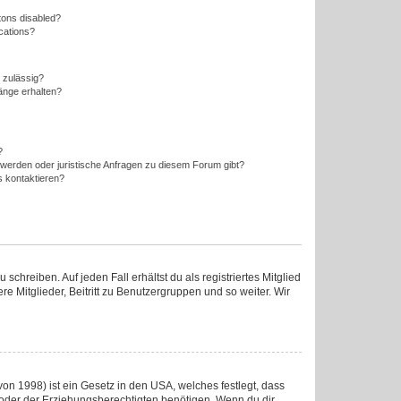
tons disabled?
ications?
 zulässig?
änge erhalten?
?
hwerden oder juristische Anfragen zu diesem Forum gibt?
s kontaktieren?
chreiben. Auf jeden Fall erhältst du als registriertes Mitglied
re Mitglieder, Beitritt zu Benutzergruppen und so weiter. Wir
on 1998) ist ein Gesetz in den USA, welches festlegt, dass
oder der Erziehungsberechtigten benötigen. Wenn du dir