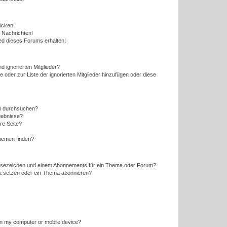
icken!
 Nachrichten!
ed dieses Forums erhalten!
d ignorierten Mitglieder?
e oder zur Liste der ignorierten Mitglieder hinzufügen oder diese
en durchsuchen?
gebnisse?
re Seite?
hemen finden?
esezeichen und einem Abonnements für ein Thema oder Forum?
a setzen oder ein Thema abonnieren?
 on my computer or mobile device?