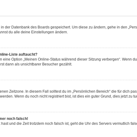
en in der Datenbank des Boards gespeichert. Um diese zu ändern, gehe in den „Persö
nnst du alle deine Einstellungen ändern.
line-Liste auftaucht?
en eine Option „Meinen Online-Status während dieser Sitzung verbergen“. Wenn du 
rst dann als unsichtbarer Besucher gezählt.
nen Zeitzone. In diesem Fall solltest du im „Persönlichen Bereich“ die für dich pass
rden. Wenn du noch nicht registriert bist, ist dies ein guter Grund, dies jetzt zu tu
mmer noch falsch!
lt hast und die Zeit trotzdem noch falsch ist, geht die Uhr des Servers vermutlich fa