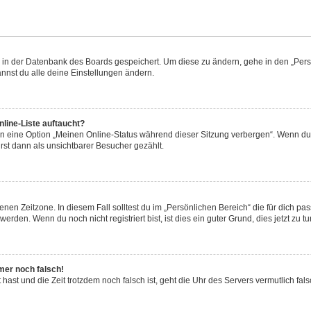
en in der Datenbank des Boards gespeichert. Um diese zu ändern, gehe in den „Persö
nnst du alle deine Einstellungen ändern.
line-Liste auftaucht?
en eine Option „Meinen Online-Status während dieser Sitzung verbergen“. Wenn du 
rst dann als unsichtbarer Besucher gezählt.
nen Zeitzone. In diesem Fall solltest du im „Persönlichen Bereich“ die für dich pass
rden. Wenn du noch nicht registriert bist, ist dies ein guter Grund, dies jetzt zu tu
mmer noch falsch!
lt hast und die Zeit trotzdem noch falsch ist, geht die Uhr des Servers vermutlich fa