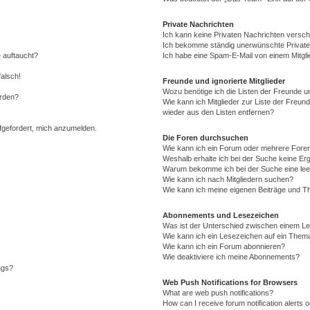
Private Nachrichten
Ich kann keine Privaten Nachrichten versch
Ich bekomme ständig unerwünschte Private
 auftaucht?
Ich habe eine Spam-E-Mail von einem Mitgli
falsch!
Freunde und ignorierte Mitglieder
Wozu benötige ich die Listen der Freunde un
erden?
Wie kann ich Mitglieder zur Liste der Freund
wieder aus den Listen entfernen?
ufgefordert, mich anzumelden.
Die Foren durchsuchen
Wie kann ich ein Forum oder mehrere For
Weshalb erhalte ich bei der Suche keine Er
Warum bekomme ich bei der Suche eine lee
Wie kann ich nach Mitgliedern suchen?
Wie kann ich meine eigenen Beiträge und T
Abonnements und Lesezeichen
Was ist der Unterschied zwischen einem L
Wie kann ich ein Lesezeichen auf ein Them
Wie kann ich ein Forum abonnieren?
Wie deaktiviere ich meine Abonnements?
ags?
Web Push Notifications for Browsers
What are web push notifications?
How can I receive forum notification alerts