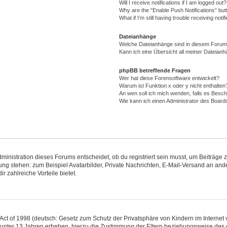
Will I receive notifications if I am logged out?
Why are the “Enable Push Notifications” but
What if I’m still having trouble receiving notif
Dateianhänge
Welche Dateianhänge sind in diesem Forum
Kann ich eine Übersicht all meiner Dateianh
phpBB betreffende Fragen
Wer hat diese Forensoftware entwickelt?
Warum ist Funktion x oder y nicht enthalten
An wen soll ich mich wenden, falls es Besc
Wie kann ich einen Administrator des Board
nistration dieses Forums entscheidet, ob du registriert sein musst, um Beiträge zu s
gung stehen: zum Beispiel Avatarbilder, Private Nachrichten, E-Mail-Versand an ande
r zahlreiche Vorteile bietet.
ct of 1998 (deutsch: Gesetz zum Schutz der Privatsphäre von Kindern im Internet v
 unter 13 Jahren erheben, hierzu die Zustimmung der Eltern beziehungsweise des 