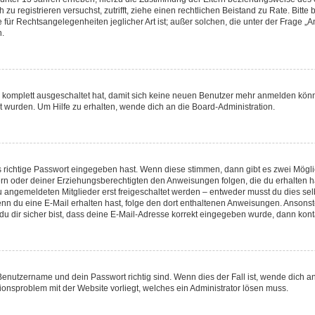
ch zu registrieren versuchst, zutrifft, ziehe einen rechtlichen Beistand zu Rate. Bi
 für Rechtsangelegenheiten jeglicher Art ist; außer solchen, die unter der Frage 
n.
ng komplett ausgeschaltet hat, damit sich keine neuen Benutzer mehr anmelden kön
t wurden. Um Hilfe zu erhalten, wende dich an die Board-Administration.
s richtige Passwort eingegeben hast. Wenn diese stimmen, dann gibt es zwei Mög
ltern oder deiner Erziehungsberechtigten den Anweisungen folgen, die du erhalten h
u angemeldeten Mitglieder erst freigeschaltet werden – entweder musst du dies selb
t. Wenn du eine E-Mail erhalten hast, folge den dort enthaltenen Anweisungen. Anson
u dir sicher bist, dass deine E-Mail-Adresse korrekt eingegeben wurde, dann konta
 Benutzername und dein Passwort richtig sind. Wenn dies der Fall ist, wende dich 
tionsproblem mit der Website vorliegt, welches ein Administrator lösen muss.