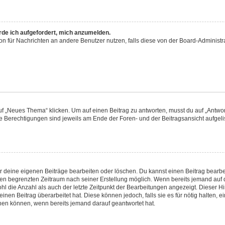
rde ich aufgefordert, mich anzumelden.
tion für Nachrichten an andere Benutzer nutzen, falls diese von der Board-Adminis
„Neues Thema“ klicken. Um auf einen Beitrag zu antworten, musst du auf „Antwort
ne Berechtigungen sind jeweils am Ende der Foren- und der Beitragsansicht aufgelist
ur deine eigenen Beiträge bearbeiten oder löschen. Du kannst einen Beitrag bearb
inen begrenzten Zeitraum nach seiner Erstellung möglich. Wenn bereits jemand auf d
l die Anzahl als auch der letzte Zeitpunkt der Bearbeitungen angezeigt. Dieser H
nen Beitrag überarbeitet hat. Diese können jedoch, falls sie es für nötig halten, e
chen können, wenn bereits jemand darauf geantwortet hat.