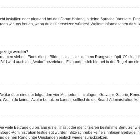
ht installiert oder niemand hat das Forum bislang in deine Sprache übersetzt. Fra
t, würden wir uns freuen, wenn du es übersetzen würdest. Weitere Informationen daz
gezeigt werden?
namen stehen. Eines dieser Bilder ist meist mit deinem Rang verknüpft: Oft sind d
ild wird auch als „Avatar“ bezeichnet. Es handelt sich hierbei in der Regel um ei
n Avatar über eine der folgenden vier Methoden hinzufügen: Gravatar, Galerie, Re
 Wenn du keinen Avatar benutzen kannst, solltest du die Board-Administration kon
 viele Beiträge du bislang erstellt hast oder identifizieren bestimmte Benutzer 
r Board-Administration festgelegt wurden. Bitte schreibe keine sinnlosen Beiträg
 wird deinen Rang unter Umständen einfach wieder zurücksetzen.