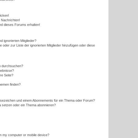
icken!
 Nachrichten!
ed dieses Forums erhalten!
d ignorierten Mitglieder?
e oder zur Liste der ignorierten Mitglieder hinzufügen oder diese
en durchsuchen?
gebnisse?
re Seite?
hemen finden?
esezeichen und einem Abonnements für ein Thema oder Forum?
a setzen oder ein Thema abonnieren?
 on my computer or mobile device?