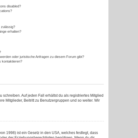
tons disabled?
ications?
 zulässig?
änge erhalten?
?
hwerden oder juristische Anfragen zu diesem Forum gibt?
s kontaktieren?
chreiben. Auf jeden Fall erhältst du als registriertes Mitglied
re Mitglieder, Beitritt zu Benutzergruppen und so weiter. Wir
on 1998) ist ein Gesetz in den USA, welches festlegt, dass
oder der Erziehungsberechtigten benötigen. Wenn du dir