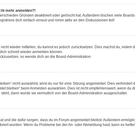
nicht mehr anmelden?!
verschieden Gründen deaktiviert oder gelöscht hat. Außerdem löschen viele Boards 
striere dich einfach erneut und nimm aktiv an den Diskussionen teil!
t nicht wieder mitteilen, du kannst es jedoch zurücksetzen. Dies machst du, indem
u dich schnell wieder anmelden können.
rückzusetzen, so wende dich an die Board-Administration.
ben“ nicht auswählst, wirst du nur für eine Sitzung angemeldet. Dies verhindert 
et bleiben“ beim Anmelden auswählen. Dies ist nicht empfehlenswert, wenn du di
g steht, dann wurde sie vermutlich von der Board-Administration ausgeschaltet.
t hat und die dafür sorgen, dass du im Forum angemeldet bleibst. Außerdem ermögl
ktiviert wurden. Wenn du Probleme bei der An- oder Abmeldung hast, kann es helfen