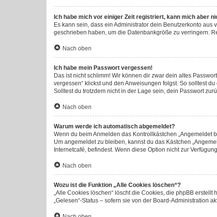
Ich habe mich vor einiger Zeit registriert, kann mich aber 
Es kann sein, dass ein Administrator dein Benutzerkonto aus 
geschrieben haben, um die Datenbankgröße zu verringern. Regi
Nach oben
Ich habe mein Passwort vergessen!
Das ist nicht schlimm! Wir können dir zwar dein altes Passwor
vergessen“ klickst und den Anweisungen folgst. So solltest d
Solltest du trotzdem nicht in der Lage sein, dein Passwort zu
Nach oben
Warum werde ich automatisch abgemeldet?
Wenn du beim Anmelden das Kontrollkästchen „Angemeldet blei
Um angemeldet zu bleiben, kannst du das Kästchen „Angemeld
Internetcafé, befindest. Wenn diese Option nicht zur Verfügun
Nach oben
Wozu ist die Funktion „Alle Cookies löschen“?
„Alle Cookies löschen“ löscht die Cookies, die phpBB erstell
„Gelesen“-Status – sofern sie von der Board-Administration a
Nach oben