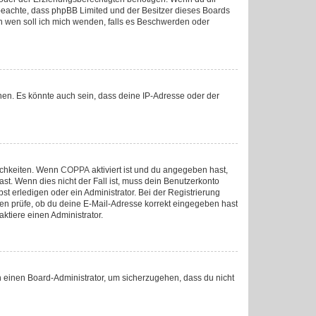
tte beachte, dass phpBB Limited und der Besitzer dieses Boards
„An wen soll ich mich wenden, falls es Beschwerden oder
nen. Es könnte auch sein, dass deine IP-Adresse oder der
lichkeiten. Wenn
COPPA
aktiviert ist und du angegeben hast,
ast. Wenn dies nicht der Fall ist, muss dein Benutzerkonto
st erledigen oder ein Administrator. Bei der Registrierung
sten prüfe, ob du deine E-Mail-Adresse korrekt eingegeben hast
ktiere einen Administrator.
an einen Board-Administrator, um sicherzugehen, dass du nicht