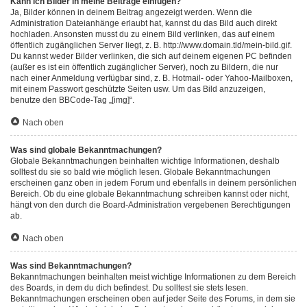
Kann ich Bilder in meine Beiträge einfügen?
Ja, Bilder können in deinem Beitrag angezeigt werden. Wenn die
Administration Dateianhänge erlaubt hat, kannst du das Bild auch direkt
hochladen. Ansonsten musst du zu einem Bild verlinken, das auf einem
öffentlich zugänglichen Server liegt, z. B. http://www.domain.tld/mein-bild.gif.
Du kannst weder Bilder verlinken, die sich auf deinem eigenen PC befinden
(außer es ist ein öffentlich zugänglicher Server), noch zu Bildern, die nur
nach einer Anmeldung verfügbar sind, z. B. Hotmail- oder Yahoo-Mailboxen,
mit einem Passwort geschützte Seiten usw. Um das Bild anzuzeigen,
benutze den BBCode-Tag „[img]“.
Nach oben
Was sind globale Bekanntmachungen?
Globale Bekanntmachungen beinhalten wichtige Informationen, deshalb
solltest du sie so bald wie möglich lesen. Globale Bekanntmachungen
erscheinen ganz oben in jedem Forum und ebenfalls in deinem persönlichen
Bereich. Ob du eine globale Bekanntmachung schreiben kannst oder nicht,
hängt von den durch die Board-Administration vergebenen Berechtigungen
ab.
Nach oben
Was sind Bekanntmachungen?
Bekanntmachungen beinhalten meist wichtige Informationen zu dem Bereich
des Boards, in dem du dich befindest. Du solltest sie stets lesen.
Bekanntmachungen erscheinen oben auf jeder Seite des Forums, in dem sie