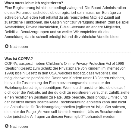
Wozu muss ich mich registrieren?
Eine Registrierung ist nicht unbedingt zwingend. Die Board-Administration
dieses Forums entscheidet, ob du registriert sein musst, um Beiträge zu
schreiben. Auf jeden Fall erhältst du als registriertes Mitglied Zugriff auf
zusätzliche Funktionen, die Gästen nicht zur Verfügung stehen: zum Beispiel
Avatarbilder, Private Nachrichten, E-Mail-Versand an andere Mitglieder,
Beitritt zu Benutzergruppen und so weiter. Wir empfehlen dir eine
Anmeldung, da sie schnell erledigt ist und dir zahlreiche Vorteile bietet.
Nach oben
Was ist COPPA?
COPPA, ausgeschrieben Children’s Online Privacy Protection Act of 1998
(deutsch: Gesetz zum Schutz der Privatsphäre von Kindern im Internet von
1998) ist ein Gesetz in den USA, welches festlegt, dass Websites, die
möglicherweise persönliche Daten von Kindern unter 13 Jahren erheben,
hierzu die Zustimmung der Eltern beziehungsweise des oder der
Erziehungsberechtigten benötigen. Wenn du dir unsicher bist, ob dies auf
dich oder die Website, auf der du dich zu registrieren versuchst, zutrifft, ziehe
einen rechtlichen Beistand zu Rate. Bitte beachte, dass phpBB Limited und
der Besitzer dieses Boards keine Rechtsberatung anbieten kann und nicht
die Anlaufstelle für Rechtsangelegenheiten jeglicher Art ist; außer solchen,
die unter der Frage „An wen soll ich mich wenden, falls es Beschwerden
oder juristische Anfragen zu diesem Forum gibt?“ behandelt werden.
Nach oben