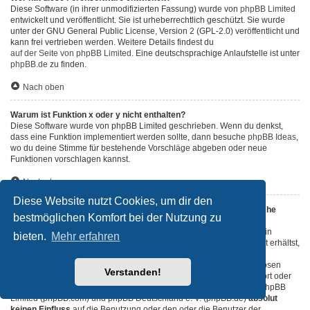
Diese Software (in ihrer unmodifizierten Fassung) wurde von
phpBB Limited
entwickelt und veröffentlicht. Sie ist urheberrechtlich geschützt. Sie wurde
unter der GNU General Public License, Version 2 (GPL-2.0) veröffentlicht und
kann frei vertrieben werden. Weitere Details findest du
auf der Seite von phpBB Limited
. Eine deutschsprachige Anlaufstelle ist unter
phpBB.de
zu finden.
Nach oben
Warum ist Funktion x oder y nicht enthalten?
Diese Software wurde von phpBB Limited geschrieben. Wenn du denkst,
dass eine Funktion implementiert werden sollte, dann besuche
phpBB Ideas
,
wo du deine Stimme für bestehende Vorschläge abgeben oder neue
Funktionen vorschlagen kannst.
Nach oben
Diese Website nutzt Cookies, um dir den
An wen soll ich mich wenden, falls es Beschwerden oder juristische
bestmöglichen Komfort bei der Nutzung zu
Anfragen zu diesem Forum gibt?
Jeder Administrator, der auf der „Das Team“-Seite aufgeführt ist, ist ein
bieten.
Mehr erfahren
geeigneter Kontakt für deine Beschwerde. Wenn du so keine Antwort erhältst,
solltest du den Besitzer der Domain kontaktieren (führe dazu eine
„WHOIS“-Abfrage
durch) oder — falls diese Seite bei einem kostenlosen
Verstanden!
Webhoster wie z. B. Yahoo!, free.fr, funpic.de usw. liegt — den Support oder
den Abuse-Kontakt des betreffenden Dienstes. Bitte beachte, dass phpBB
Limited (phpBB.com) und phpBB Deutschland e. V. (phpBB.de)
absolut
keinen Einfluss
auf die Benutzung oder den oder die Benutzer der