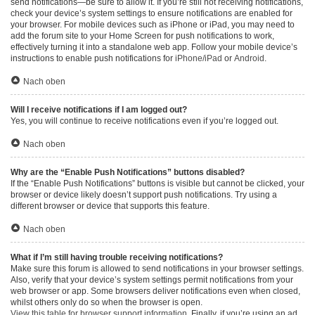
send notifications—be sure to allow it. If you’re still not receiving notifications,
check your device’s system settings to ensure notifications are enabled for
your browser. For mobile devices such as iPhone or iPad, you may need to
add the forum site to your Home Screen for push notifications to work,
effectively turning it into a standalone web app. Follow your mobile device’s
instructions to enable push notifications for
iPhone/iPad
or
Android
.
Nach oben
Will I receive notifications if I am logged out?
Yes, you will continue to receive notifications even if you’re logged out.
Nach oben
Why are the “Enable Push Notifications” buttons disabled?
If the “Enable Push Notifications” buttons is visible but cannot be clicked, your
browser or device likely doesn’t support push notifications. Try using a
different browser or device that supports this feature.
Nach oben
What if I’m still having trouble receiving notifications?
Make sure this forum is allowed to send notifications in your browser settings.
Also, verify that your device’s system settings permit notifications from your
web browser or app. Some browsers deliver notifications even when closed,
whilst others only do so when the browser is open.
View this table for browser support information.
Finally, if you’re using an ad