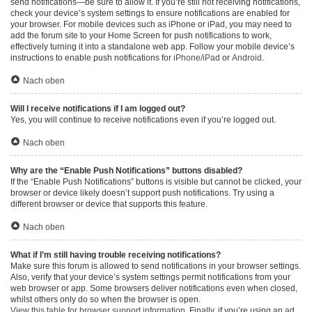
send notifications—be sure to allow it. If you’re still not receiving notifications,
check your device’s system settings to ensure notifications are enabled for
your browser. For mobile devices such as iPhone or iPad, you may need to
add the forum site to your Home Screen for push notifications to work,
effectively turning it into a standalone web app. Follow your mobile device’s
instructions to enable push notifications for
iPhone/iPad
or
Android
.
Nach oben
Will I receive notifications if I am logged out?
Yes, you will continue to receive notifications even if you’re logged out.
Nach oben
Why are the “Enable Push Notifications” buttons disabled?
If the “Enable Push Notifications” buttons is visible but cannot be clicked, your
browser or device likely doesn’t support push notifications. Try using a
different browser or device that supports this feature.
Nach oben
What if I’m still having trouble receiving notifications?
Make sure this forum is allowed to send notifications in your browser settings.
Also, verify that your device’s system settings permit notifications from your
web browser or app. Some browsers deliver notifications even when closed,
whilst others only do so when the browser is open.
View this table for browser support information.
Finally, if you’re using an ad