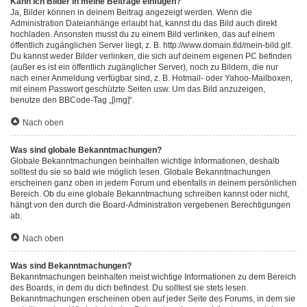
Kann ich Bilder in meine Beiträge einfügen?
Ja, Bilder können in deinem Beitrag angezeigt werden. Wenn die
Administration Dateianhänge erlaubt hat, kannst du das Bild auch direkt
hochladen. Ansonsten musst du zu einem Bild verlinken, das auf einem
öffentlich zugänglichen Server liegt, z. B. http://www.domain.tld/mein-bild.gif.
Du kannst weder Bilder verlinken, die sich auf deinem eigenen PC befinden
(außer es ist ein öffentlich zugänglicher Server), noch zu Bildern, die nur
nach einer Anmeldung verfügbar sind, z. B. Hotmail- oder Yahoo-Mailboxen,
mit einem Passwort geschützte Seiten usw. Um das Bild anzuzeigen,
benutze den BBCode-Tag „[img]“.
Nach oben
Was sind globale Bekanntmachungen?
Globale Bekanntmachungen beinhalten wichtige Informationen, deshalb
solltest du sie so bald wie möglich lesen. Globale Bekanntmachungen
erscheinen ganz oben in jedem Forum und ebenfalls in deinem persönlichen
Bereich. Ob du eine globale Bekanntmachung schreiben kannst oder nicht,
hängt von den durch die Board-Administration vergebenen Berechtigungen
ab.
Nach oben
Was sind Bekanntmachungen?
Bekanntmachungen beinhalten meist wichtige Informationen zu dem Bereich
des Boards, in dem du dich befindest. Du solltest sie stets lesen.
Bekanntmachungen erscheinen oben auf jeder Seite des Forums, in dem sie