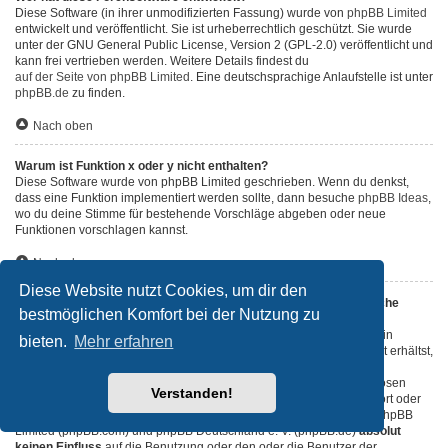
Diese Software (in ihrer unmodifizierten Fassung) wurde von
phpBB Limited
entwickelt und veröffentlicht. Sie ist urheberrechtlich geschützt. Sie wurde
unter der GNU General Public License, Version 2 (GPL-2.0) veröffentlicht und
kann frei vertrieben werden. Weitere Details findest du
auf der Seite von phpBB Limited
. Eine deutschsprachige Anlaufstelle ist unter
phpBB.de
zu finden.
Nach oben
Warum ist Funktion x oder y nicht enthalten?
Diese Software wurde von phpBB Limited geschrieben. Wenn du denkst,
dass eine Funktion implementiert werden sollte, dann besuche
phpBB Ideas
,
wo du deine Stimme für bestehende Vorschläge abgeben oder neue
Funktionen vorschlagen kannst.
Nach oben
Diese Website nutzt Cookies, um dir den
An wen soll ich mich wenden, falls es Beschwerden oder juristische
bestmöglichen Komfort bei der Nutzung zu
Anfragen zu diesem Forum gibt?
Jeder Administrator, der auf der „Das Team“-Seite aufgeführt ist, ist ein
bieten.
Mehr erfahren
geeigneter Kontakt für deine Beschwerde. Wenn du so keine Antwort erhältst,
solltest du den Besitzer der Domain kontaktieren (führe dazu eine
„WHOIS“-Abfrage
durch) oder — falls diese Seite bei einem kostenlosen
Verstanden!
Webhoster wie z. B. Yahoo!, free.fr, funpic.de usw. liegt — den Support oder
den Abuse-Kontakt des betreffenden Dienstes. Bitte beachte, dass phpBB
Limited (phpBB.com) und phpBB Deutschland e. V. (phpBB.de)
absolut
keinen Einfluss
auf die Benutzung oder den oder die Benutzer der