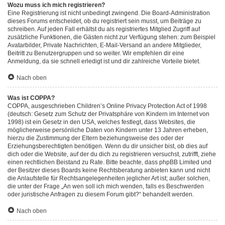
Wozu muss ich mich registrieren?
Eine Registrierung ist nicht unbedingt zwingend. Die Board-Administration
dieses Forums entscheidet, ob du registriert sein musst, um Beiträge zu
schreiben. Auf jeden Fall erhältst du als registriertes Mitglied Zugriff auf
zusätzliche Funktionen, die Gästen nicht zur Verfügung stehen: zum Beispiel
Avatarbilder, Private Nachrichten, E-Mail-Versand an andere Mitglieder,
Beitritt zu Benutzergruppen und so weiter. Wir empfehlen dir eine
Anmeldung, da sie schnell erledigt ist und dir zahlreiche Vorteile bietet.
Nach oben
Was ist COPPA?
COPPA, ausgeschrieben Children’s Online Privacy Protection Act of 1998
(deutsch: Gesetz zum Schutz der Privatsphäre von Kindern im Internet von
1998) ist ein Gesetz in den USA, welches festlegt, dass Websites, die
möglicherweise persönliche Daten von Kindern unter 13 Jahren erheben,
hierzu die Zustimmung der Eltern beziehungsweise des oder der
Erziehungsberechtigten benötigen. Wenn du dir unsicher bist, ob dies auf
dich oder die Website, auf der du dich zu registrieren versuchst, zutrifft, ziehe
einen rechtlichen Beistand zu Rate. Bitte beachte, dass phpBB Limited und
der Besitzer dieses Boards keine Rechtsberatung anbieten kann und nicht
die Anlaufstelle für Rechtsangelegenheiten jeglicher Art ist; außer solchen,
die unter der Frage „An wen soll ich mich wenden, falls es Beschwerden
oder juristische Anfragen zu diesem Forum gibt?“ behandelt werden.
Nach oben