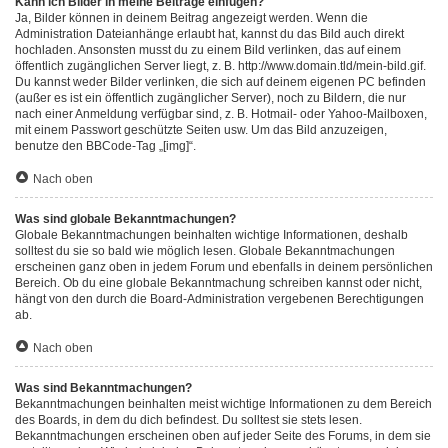
Kann ich Bilder in meine Beiträge einfügen?
Ja, Bilder können in deinem Beitrag angezeigt werden. Wenn die
Administration Dateianhänge erlaubt hat, kannst du das Bild auch direkt
hochladen. Ansonsten musst du zu einem Bild verlinken, das auf einem
öffentlich zugänglichen Server liegt, z. B. http://www.domain.tld/mein-bild.gif.
Du kannst weder Bilder verlinken, die sich auf deinem eigenen PC befinden
(außer es ist ein öffentlich zugänglicher Server), noch zu Bildern, die nur
nach einer Anmeldung verfügbar sind, z. B. Hotmail- oder Yahoo-Mailboxen,
mit einem Passwort geschützte Seiten usw. Um das Bild anzuzeigen,
benutze den BBCode-Tag „[img]“.
Nach oben
Was sind globale Bekanntmachungen?
Globale Bekanntmachungen beinhalten wichtige Informationen, deshalb
solltest du sie so bald wie möglich lesen. Globale Bekanntmachungen
erscheinen ganz oben in jedem Forum und ebenfalls in deinem persönlichen
Bereich. Ob du eine globale Bekanntmachung schreiben kannst oder nicht,
hängt von den durch die Board-Administration vergebenen Berechtigungen
ab.
Nach oben
Was sind Bekanntmachungen?
Bekanntmachungen beinhalten meist wichtige Informationen zu dem Bereich
des Boards, in dem du dich befindest. Du solltest sie stets lesen.
Bekanntmachungen erscheinen oben auf jeder Seite des Forums, in dem sie