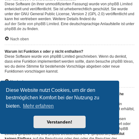
Diese Software (in ihrer unmodifizierten Fassung) wurde von
phpBB Limited
entwickelt und veröffentlicht. Sie ist urheberrechtlich geschützt. Sie wurde
unter der GNU General Public License, Version 2 (GPL-2.0) veröffentlicht und
kann frei vertrieben werden. Weitere Details findest du
auf der Seite von phpBB Limited
. Eine deutschsprachige Anlaufstelle ist unter
phpBB.de
zu finden.
Nach oben
Warum ist Funktion x oder y nicht enthalten?
Diese Software wurde von phpBB Limited geschrieben. Wenn du denkst,
dass eine Funktion implementiert werden sollte, dann besuche
phpBB Ideas
,
wo du deine Stimme für bestehende Vorschläge abgeben oder neue
Funktionen vorschlagen kannst.
Nach oben
Diese Website nutzt Cookies, um dir den
An wen soll ich mich wenden, falls es Beschwerden oder juristische
bestmöglichen Komfort bei der Nutzung zu
Anfragen zu diesem Forum gibt?
Jeder Administrator, der auf der „Das Team“-Seite aufgeführt ist, ist ein
bieten.
Mehr erfahren
geeigneter Kontakt für deine Beschwerde. Wenn du so keine Antwort erhältst,
solltest du den Besitzer der Domain kontaktieren (führe dazu eine
„WHOIS“-Abfrage
durch) oder — falls diese Seite bei einem kostenlosen
Verstanden!
Webhoster wie z. B. Yahoo!, free.fr, funpic.de usw. liegt — den Support oder
den Abuse-Kontakt des betreffenden Dienstes. Bitte beachte, dass phpBB
Limited (phpBB.com) und phpBB Deutschland e. V. (phpBB.de)
absolut
keinen Einfluss
auf die Benutzung oder den oder die Benutzer der