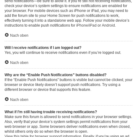
send notifications—be sure to allow it. If you’re still not receiving notifications,
check your device’s system settings to ensure notifications are enabled for
your browser. For mobile devices such as iPhone or iPad, you may need to
add the forum site to your Home Screen for push notifications to work,
effectively turning it into a standalone web app. Follow your mobile device’s
instructions to enable push notifications for
iPhone/iPad
or
Android
.
Nach oben
Will I receive notifications if I am logged out?
Yes, you will continue to receive notifications even if you’re logged out.
Nach oben
Why are the “Enable Push Notifications” buttons disabled?
If the “Enable Push Notifications” buttons is visible but cannot be clicked, your
browser or device likely doesn’t support push notifications. Try using a
different browser or device that supports this feature.
Nach oben
What if I’m still having trouble receiving notifications?
Make sure this forum is allowed to send notifications in your browser settings.
Also, verify that your device’s system settings permit notifications from your
web browser or app. Some browsers deliver notifications even when closed,
whilst others only do so when the browser is open.
View this table for browser support information.
Finally, if you’re using an ad