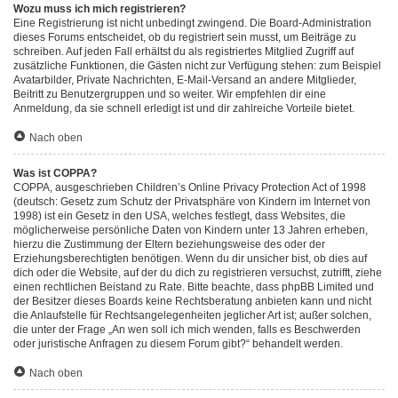
Wozu muss ich mich registrieren?
Eine Registrierung ist nicht unbedingt zwingend. Die Board-Administration
dieses Forums entscheidet, ob du registriert sein musst, um Beiträge zu
schreiben. Auf jeden Fall erhältst du als registriertes Mitglied Zugriff auf
zusätzliche Funktionen, die Gästen nicht zur Verfügung stehen: zum Beispiel
Avatarbilder, Private Nachrichten, E-Mail-Versand an andere Mitglieder,
Beitritt zu Benutzergruppen und so weiter. Wir empfehlen dir eine
Anmeldung, da sie schnell erledigt ist und dir zahlreiche Vorteile bietet.
Nach oben
Was ist COPPA?
COPPA, ausgeschrieben Children’s Online Privacy Protection Act of 1998
(deutsch: Gesetz zum Schutz der Privatsphäre von Kindern im Internet von
1998) ist ein Gesetz in den USA, welches festlegt, dass Websites, die
möglicherweise persönliche Daten von Kindern unter 13 Jahren erheben,
hierzu die Zustimmung der Eltern beziehungsweise des oder der
Erziehungsberechtigten benötigen. Wenn du dir unsicher bist, ob dies auf
dich oder die Website, auf der du dich zu registrieren versuchst, zutrifft, ziehe
einen rechtlichen Beistand zu Rate. Bitte beachte, dass phpBB Limited und
der Besitzer dieses Boards keine Rechtsberatung anbieten kann und nicht
die Anlaufstelle für Rechtsangelegenheiten jeglicher Art ist; außer solchen,
die unter der Frage „An wen soll ich mich wenden, falls es Beschwerden
oder juristische Anfragen zu diesem Forum gibt?“ behandelt werden.
Nach oben