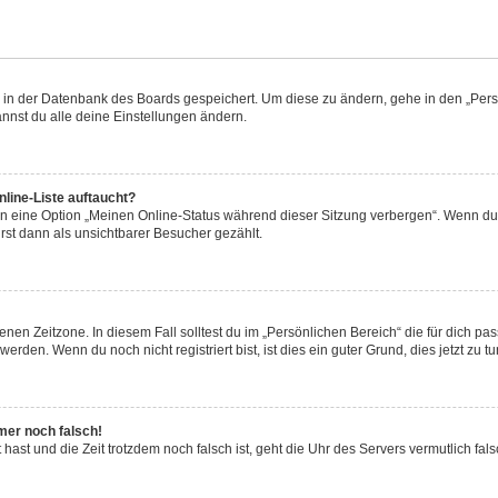
en in der Datenbank des Boards gespeichert. Um diese zu ändern, gehe in den „Persö
nnst du alle deine Einstellungen ändern.
line-Liste auftaucht?
en eine Option „Meinen Online-Status während dieser Sitzung verbergen“. Wenn du 
rst dann als unsichtbarer Besucher gezählt.
nen Zeitzone. In diesem Fall solltest du im „Persönlichen Bereich“ die für dich pass
rden. Wenn du noch nicht registriert bist, ist dies ein guter Grund, dies jetzt zu tu
mmer noch falsch!
lt hast und die Zeit trotzdem noch falsch ist, geht die Uhr des Servers vermutlich fa