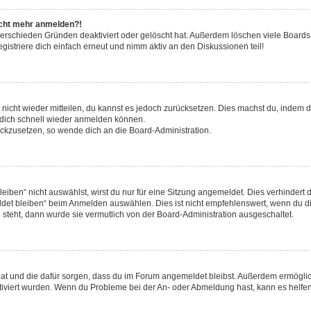
nicht mehr anmelden?!
verschieden Gründen deaktiviert oder gelöscht hat. Außerdem löschen viele Boards 
striere dich einfach erneut und nimm aktiv an den Diskussionen teil!
t nicht wieder mitteilen, du kannst es jedoch zurücksetzen. Dies machst du, indem
u dich schnell wieder anmelden können.
rückzusetzen, so wende dich an die Board-Administration.
ben“ nicht auswählst, wirst du nur für eine Sitzung angemeldet. Dies verhindert 
et bleiben“ beim Anmelden auswählen. Dies ist nicht empfehlenswert, wenn du di
g steht, dann wurde sie vermutlich von der Board-Administration ausgeschaltet.
t hat und die dafür sorgen, dass du im Forum angemeldet bleibst. Außerdem ermögl
ktiviert wurden. Wenn du Probleme bei der An- oder Abmeldung hast, kann es helfen