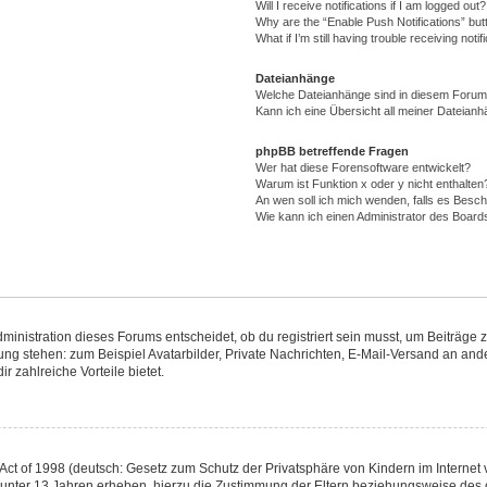
Will I receive notifications if I am logged out?
Why are the “Enable Push Notifications” but
What if I’m still having trouble receiving notif
Dateianhänge
Welche Dateianhänge sind in diesem Forum
Kann ich eine Übersicht all meiner Dateianh
phpBB betreffende Fragen
Wer hat diese Forensoftware entwickelt?
Warum ist Funktion x oder y nicht enthalten
An wen soll ich mich wenden, falls es Besc
Wie kann ich einen Administrator des Board
nistration dieses Forums entscheidet, ob du registriert sein musst, um Beiträge zu s
gung stehen: zum Beispiel Avatarbilder, Private Nachrichten, E-Mail-Versand an ande
r zahlreiche Vorteile bietet.
ct of 1998 (deutsch: Gesetz zum Schutz der Privatsphäre von Kindern im Internet v
 unter 13 Jahren erheben, hierzu die Zustimmung der Eltern beziehungsweise des 