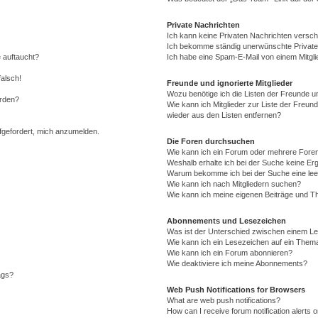
Private Nachrichten
Ich kann keine Privaten Nachrichten versch
Ich bekomme ständig unerwünschte Private
 auftaucht?
Ich habe eine Spam-E-Mail von einem Mitgli
falsch!
Freunde und ignorierte Mitglieder
Wozu benötige ich die Listen der Freunde un
erden?
Wie kann ich Mitglieder zur Liste der Freund
wieder aus den Listen entfernen?
ufgefordert, mich anzumelden.
Die Foren durchsuchen
Wie kann ich ein Forum oder mehrere For
Weshalb erhalte ich bei der Suche keine Er
Warum bekomme ich bei der Suche eine lee
Wie kann ich nach Mitgliedern suchen?
Wie kann ich meine eigenen Beiträge und T
Abonnements und Lesezeichen
Was ist der Unterschied zwischen einem L
Wie kann ich ein Lesezeichen auf ein Them
Wie kann ich ein Forum abonnieren?
Wie deaktiviere ich meine Abonnements?
ags?
Web Push Notifications for Browsers
What are web push notifications?
How can I receive forum notification alerts