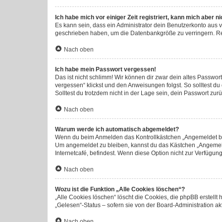
Ich habe mich vor einiger Zeit registriert, kann mich aber 
Es kann sein, dass ein Administrator dein Benutzerkonto aus 
geschrieben haben, um die Datenbankgröße zu verringern. Regi
Nach oben
Ich habe mein Passwort vergessen!
Das ist nicht schlimm! Wir können dir zwar dein altes Passwor
vergessen“ klickst und den Anweisungen folgst. So solltest d
Solltest du trotzdem nicht in der Lage sein, dein Passwort zu
Nach oben
Warum werde ich automatisch abgemeldet?
Wenn du beim Anmelden das Kontrollkästchen „Angemeldet blei
Um angemeldet zu bleiben, kannst du das Kästchen „Angemeld
Internetcafé, befindest. Wenn diese Option nicht zur Verfügun
Nach oben
Wozu ist die Funktion „Alle Cookies löschen“?
„Alle Cookies löschen“ löscht die Cookies, die phpBB erstell
„Gelesen“-Status – sofern sie von der Board-Administration a
Nach oben