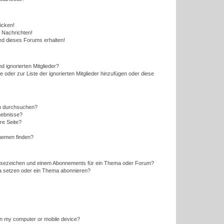
icken!
 Nachrichten!
ed dieses Forums erhalten!
d ignorierten Mitglieder?
e oder zur Liste der ignorierten Mitglieder hinzufügen oder diese
en durchsuchen?
gebnisse?
re Seite?
hemen finden?
esezeichen und einem Abonnements für ein Thema oder Forum?
a setzen oder ein Thema abonnieren?
 on my computer or mobile device?