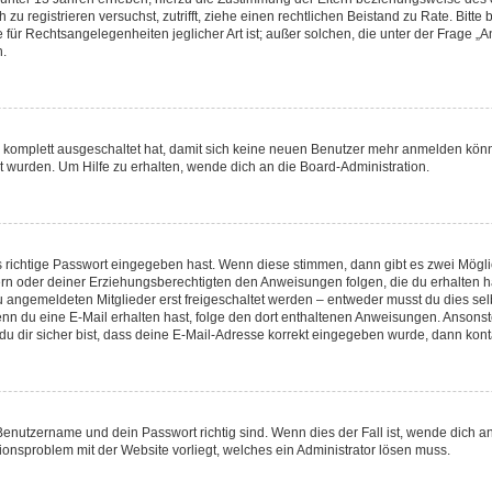
ch zu registrieren versuchst, zutrifft, ziehe einen rechtlichen Beistand zu Rate. Bi
 für Rechtsangelegenheiten jeglicher Art ist; außer solchen, die unter der Frage 
n.
ng komplett ausgeschaltet hat, damit sich keine neuen Benutzer mehr anmelden kön
t wurden. Um Hilfe zu erhalten, wende dich an die Board-Administration.
s richtige Passwort eingegeben hast. Wenn diese stimmen, dann gibt es zwei Mög
ltern oder deiner Erziehungsberechtigten den Anweisungen folgen, die du erhalten h
u angemeldeten Mitglieder erst freigeschaltet werden – entweder musst du dies selb
t. Wenn du eine E-Mail erhalten hast, folge den dort enthaltenen Anweisungen. Anson
u dir sicher bist, dass deine E-Mail-Adresse korrekt eingegeben wurde, dann konta
 Benutzername und dein Passwort richtig sind. Wenn dies der Fall ist, wende dich 
tionsproblem mit der Website vorliegt, welches ein Administrator lösen muss.