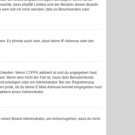
tte beachte, dass phpBB Limited und der Besitzer dieses Boards
„An wen soll ich mich wenden, falls es Beschwerden oder
nen. Es könnte auch sein, dass deine IP-Adresse oder der
lichkeiten. Wenn
COPPA
aktiviert ist und du angegeben hast,
ast. Wenn dies nicht der Fall ist, muss dein Benutzerkonto
st erledigen oder ein Administrator. Bei der Registrierung
sten prüfe, ob du deine E-Mail-Adresse korrekt eingegeben hast
ktiere einen Administrator.
an einen Board-Administrator, um sicherzugehen, dass du nicht