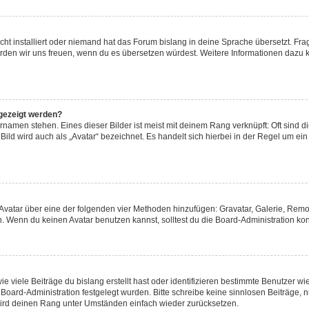
ht installiert oder niemand hat das Forum bislang in deine Sprache übersetzt. Fra
t, würden wir uns freuen, wenn du es übersetzen würdest. Weitere Informationen daz
gezeigt werden?
namen stehen. Eines dieser Bilder ist meist mit deinem Rang verknüpft: Oft sind d
ild wird auch als „Avatar“ bezeichnet. Es handelt sich hierbei in der Regel um ei
n Avatar über eine der folgenden vier Methoden hinzufügen: Gravatar, Galerie, Re
 Wenn du keinen Avatar benutzen kannst, solltest du die Board-Administration kon
 viele Beiträge du bislang erstellt hast oder identifizieren bestimmte Benutzer 
r Board-Administration festgelegt wurden. Bitte schreibe keine sinnlosen Beiträg
 wird deinen Rang unter Umständen einfach wieder zurücksetzen.