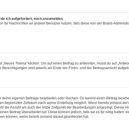
rde ich aufgefordert, mich anzumelden.
tion für Nachrichten an andere Benutzer nutzen, falls diese von der Board-Adminis
„Neues Thema“ klicken. Um auf einen Beitrag zu antworten, musst du auf „Antwort
ne Berechtigungen sind jeweils am Ende der Foren- und der Beitragsansicht aufgelist
ur deine eigenen Beiträge bearbeiten oder löschen. Du kannst einen Beitrag bearb
inen begrenzten Zeitraum nach seiner Erstellung möglich. Wenn bereits jemand auf d
l die Anzahl als auch der letzte Zeitpunkt der Bearbeitungen angezeigt. Dieser H
nen Beitrag überarbeitet hat. Diese können jedoch, falls sie es für nötig halten, e
chen können, wenn bereits jemand darauf geantwortet hat.