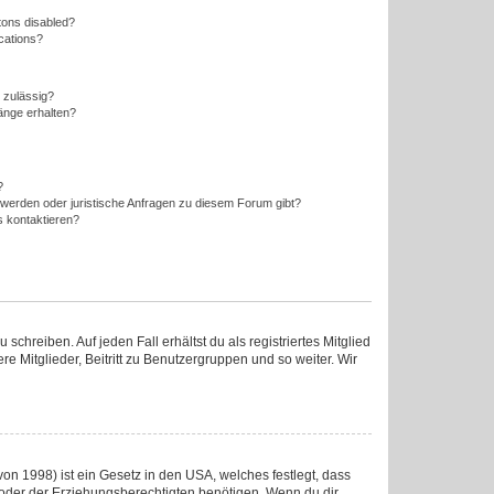
tons disabled?
ications?
 zulässig?
änge erhalten?
?
hwerden oder juristische Anfragen zu diesem Forum gibt?
s kontaktieren?
chreiben. Auf jeden Fall erhältst du als registriertes Mitglied
re Mitglieder, Beitritt zu Benutzergruppen und so weiter. Wir
on 1998) ist ein Gesetz in den USA, welches festlegt, dass
oder der Erziehungsberechtigten benötigen. Wenn du dir