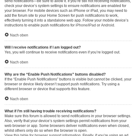
send notifications—be sure to allow it. If you’re still not receiving notifications,
check your device’s system settings to ensure notifications are enabled for
your browser. For mobile devices such as iPhone or iPad, you may need to
add the forum site to your Home Screen for push notifications to work,
effectively turning it into a standalone web app. Follow your mobile device’s
instructions to enable push notifications for
iPhone/iPad
or
Android
.
Nach oben
Will I receive notifications if I am logged out?
Yes, you will continue to receive notifications even if you’re logged out.
Nach oben
Why are the “Enable Push Notifications” buttons disabled?
If the “Enable Push Notifications” buttons is visible but cannot be clicked, your
browser or device likely doesn’t support push notifications. Try using a
different browser or device that supports this feature.
Nach oben
What if I’m still having trouble receiving notifications?
Make sure this forum is allowed to send notifications in your browser settings.
Also, verify that your device’s system settings permit notifications from your
web browser or app. Some browsers deliver notifications even when closed,
whilst others only do so when the browser is open.
View this table for browser support information.
Finally, if you’re using an ad