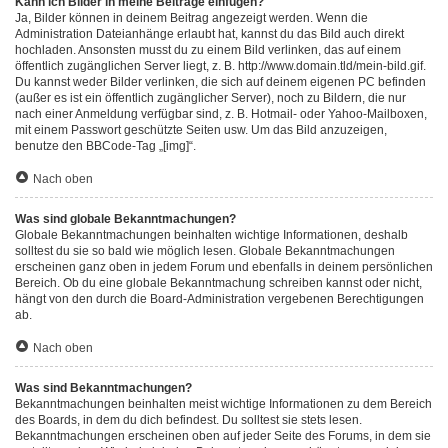
Kann ich Bilder in meine Beiträge einfügen?
Ja, Bilder können in deinem Beitrag angezeigt werden. Wenn die
Administration Dateianhänge erlaubt hat, kannst du das Bild auch direkt
hochladen. Ansonsten musst du zu einem Bild verlinken, das auf einem
öffentlich zugänglichen Server liegt, z. B. http://www.domain.tld/mein-bild.gif.
Du kannst weder Bilder verlinken, die sich auf deinem eigenen PC befinden
(außer es ist ein öffentlich zugänglicher Server), noch zu Bildern, die nur
nach einer Anmeldung verfügbar sind, z. B. Hotmail- oder Yahoo-Mailboxen,
mit einem Passwort geschützte Seiten usw. Um das Bild anzuzeigen,
benutze den BBCode-Tag „[img]“.
Nach oben
Was sind globale Bekanntmachungen?
Globale Bekanntmachungen beinhalten wichtige Informationen, deshalb
solltest du sie so bald wie möglich lesen. Globale Bekanntmachungen
erscheinen ganz oben in jedem Forum und ebenfalls in deinem persönlichen
Bereich. Ob du eine globale Bekanntmachung schreiben kannst oder nicht,
hängt von den durch die Board-Administration vergebenen Berechtigungen
ab.
Nach oben
Was sind Bekanntmachungen?
Bekanntmachungen beinhalten meist wichtige Informationen zu dem Bereich
des Boards, in dem du dich befindest. Du solltest sie stets lesen.
Bekanntmachungen erscheinen oben auf jeder Seite des Forums, in dem sie