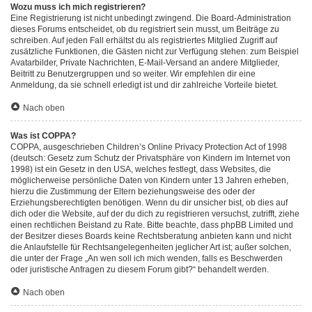
Wozu muss ich mich registrieren?
Eine Registrierung ist nicht unbedingt zwingend. Die Board-Administration
dieses Forums entscheidet, ob du registriert sein musst, um Beiträge zu
schreiben. Auf jeden Fall erhältst du als registriertes Mitglied Zugriff auf
zusätzliche Funktionen, die Gästen nicht zur Verfügung stehen: zum Beispiel
Avatarbilder, Private Nachrichten, E-Mail-Versand an andere Mitglieder,
Beitritt zu Benutzergruppen und so weiter. Wir empfehlen dir eine
Anmeldung, da sie schnell erledigt ist und dir zahlreiche Vorteile bietet.
Nach oben
Was ist COPPA?
COPPA, ausgeschrieben Children’s Online Privacy Protection Act of 1998
(deutsch: Gesetz zum Schutz der Privatsphäre von Kindern im Internet von
1998) ist ein Gesetz in den USA, welches festlegt, dass Websites, die
möglicherweise persönliche Daten von Kindern unter 13 Jahren erheben,
hierzu die Zustimmung der Eltern beziehungsweise des oder der
Erziehungsberechtigten benötigen. Wenn du dir unsicher bist, ob dies auf
dich oder die Website, auf der du dich zu registrieren versuchst, zutrifft, ziehe
einen rechtlichen Beistand zu Rate. Bitte beachte, dass phpBB Limited und
der Besitzer dieses Boards keine Rechtsberatung anbieten kann und nicht
die Anlaufstelle für Rechtsangelegenheiten jeglicher Art ist; außer solchen,
die unter der Frage „An wen soll ich mich wenden, falls es Beschwerden
oder juristische Anfragen zu diesem Forum gibt?“ behandelt werden.
Nach oben