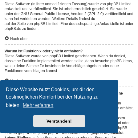
Diese Software (in ihrer unmodifizierten Fassung) wurde von
phpBB Limited
entwickelt und veröffentlicht. Sie ist urheberrechtlich geschützt. Sie wurde
unter der GNU General Public License, Version 2 (GPL-2.0) veröffentlicht und
kann frei vertrieben werden. Weitere Details findest du
auf der Seite von phpBB Limited
. Eine deutschsprachige Anlaufstelle ist unter
phpBB.de
zu finden.
Nach oben
Warum ist Funktion x oder y nicht enthalten?
Diese Software wurde von phpBB Limited geschrieben. Wenn du denkst,
dass eine Funktion implementiert werden sollte, dann besuche
phpBB Ideas
,
wo du deine Stimme für bestehende Vorschläge abgeben oder neue
Funktionen vorschlagen kannst.
Nach oben
Diese Website nutzt Cookies, um dir den
An wen soll ich mich wenden, falls es Beschwerden oder juristische
bestmöglichen Komfort bei der Nutzung zu
Anfragen zu diesem Forum gibt?
Jeder Administrator, der auf der „Das Team“-Seite aufgeführt ist, ist ein
bieten.
Mehr erfahren
geeigneter Kontakt für deine Beschwerde. Wenn du so keine Antwort erhältst,
solltest du den Besitzer der Domain kontaktieren (führe dazu eine
„WHOIS“-Abfrage
durch) oder — falls diese Seite bei einem kostenlosen
Verstanden!
Webhoster wie z. B. Yahoo!, free.fr, funpic.de usw. liegt — den Support oder
den Abuse-Kontakt des betreffenden Dienstes. Bitte beachte, dass phpBB
Limited (phpBB.com) und phpBB Deutschland e. V. (phpBB.de)
absolut
keinen Einfluss
auf die Benutzung oder den oder die Benutzer der