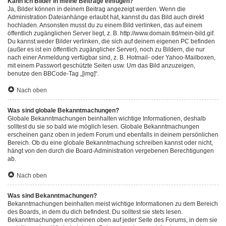
Kann ich Bilder in meine Beiträge einfügen?
Ja, Bilder können in deinem Beitrag angezeigt werden. Wenn die
Administration Dateianhänge erlaubt hat, kannst du das Bild auch direkt
hochladen. Ansonsten musst du zu einem Bild verlinken, das auf einem
öffentlich zugänglichen Server liegt, z. B. http://www.domain.tld/mein-bild.gif.
Du kannst weder Bilder verlinken, die sich auf deinem eigenen PC befinden
(außer es ist ein öffentlich zugänglicher Server), noch zu Bildern, die nur
nach einer Anmeldung verfügbar sind, z. B. Hotmail- oder Yahoo-Mailboxen,
mit einem Passwort geschützte Seiten usw. Um das Bild anzuzeigen,
benutze den BBCode-Tag „[img]“.
Nach oben
Was sind globale Bekanntmachungen?
Globale Bekanntmachungen beinhalten wichtige Informationen, deshalb
solltest du sie so bald wie möglich lesen. Globale Bekanntmachungen
erscheinen ganz oben in jedem Forum und ebenfalls in deinem persönlichen
Bereich. Ob du eine globale Bekanntmachung schreiben kannst oder nicht,
hängt von den durch die Board-Administration vergebenen Berechtigungen
ab.
Nach oben
Was sind Bekanntmachungen?
Bekanntmachungen beinhalten meist wichtige Informationen zu dem Bereich
des Boards, in dem du dich befindest. Du solltest sie stets lesen.
Bekanntmachungen erscheinen oben auf jeder Seite des Forums, in dem sie