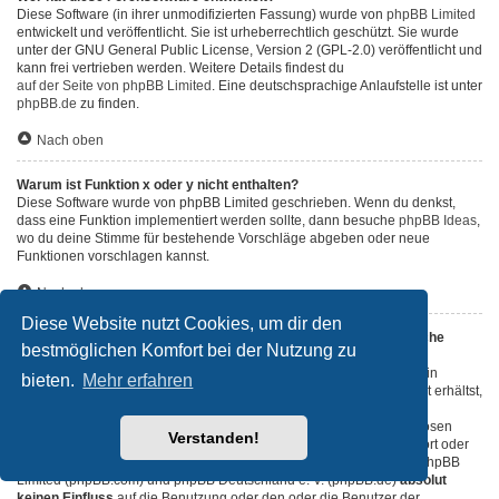
Diese Software (in ihrer unmodifizierten Fassung) wurde von
phpBB Limited
entwickelt und veröffentlicht. Sie ist urheberrechtlich geschützt. Sie wurde
unter der GNU General Public License, Version 2 (GPL-2.0) veröffentlicht und
kann frei vertrieben werden. Weitere Details findest du
auf der Seite von phpBB Limited
. Eine deutschsprachige Anlaufstelle ist unter
phpBB.de
zu finden.
Nach oben
Warum ist Funktion x oder y nicht enthalten?
Diese Software wurde von phpBB Limited geschrieben. Wenn du denkst,
dass eine Funktion implementiert werden sollte, dann besuche
phpBB Ideas
,
wo du deine Stimme für bestehende Vorschläge abgeben oder neue
Funktionen vorschlagen kannst.
Nach oben
Diese Website nutzt Cookies, um dir den
An wen soll ich mich wenden, falls es Beschwerden oder juristische
bestmöglichen Komfort bei der Nutzung zu
Anfragen zu diesem Forum gibt?
Jeder Administrator, der auf der „Das Team“-Seite aufgeführt ist, ist ein
bieten.
Mehr erfahren
geeigneter Kontakt für deine Beschwerde. Wenn du so keine Antwort erhältst,
solltest du den Besitzer der Domain kontaktieren (führe dazu eine
„WHOIS“-Abfrage
durch) oder — falls diese Seite bei einem kostenlosen
Verstanden!
Webhoster wie z. B. Yahoo!, free.fr, funpic.de usw. liegt — den Support oder
den Abuse-Kontakt des betreffenden Dienstes. Bitte beachte, dass phpBB
Limited (phpBB.com) und phpBB Deutschland e. V. (phpBB.de)
absolut
keinen Einfluss
auf die Benutzung oder den oder die Benutzer der