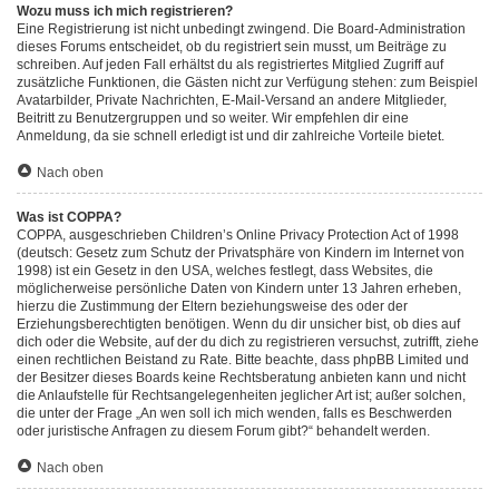
Wozu muss ich mich registrieren?
Eine Registrierung ist nicht unbedingt zwingend. Die Board-Administration
dieses Forums entscheidet, ob du registriert sein musst, um Beiträge zu
schreiben. Auf jeden Fall erhältst du als registriertes Mitglied Zugriff auf
zusätzliche Funktionen, die Gästen nicht zur Verfügung stehen: zum Beispiel
Avatarbilder, Private Nachrichten, E-Mail-Versand an andere Mitglieder,
Beitritt zu Benutzergruppen und so weiter. Wir empfehlen dir eine
Anmeldung, da sie schnell erledigt ist und dir zahlreiche Vorteile bietet.
Nach oben
Was ist COPPA?
COPPA, ausgeschrieben Children’s Online Privacy Protection Act of 1998
(deutsch: Gesetz zum Schutz der Privatsphäre von Kindern im Internet von
1998) ist ein Gesetz in den USA, welches festlegt, dass Websites, die
möglicherweise persönliche Daten von Kindern unter 13 Jahren erheben,
hierzu die Zustimmung der Eltern beziehungsweise des oder der
Erziehungsberechtigten benötigen. Wenn du dir unsicher bist, ob dies auf
dich oder die Website, auf der du dich zu registrieren versuchst, zutrifft, ziehe
einen rechtlichen Beistand zu Rate. Bitte beachte, dass phpBB Limited und
der Besitzer dieses Boards keine Rechtsberatung anbieten kann und nicht
die Anlaufstelle für Rechtsangelegenheiten jeglicher Art ist; außer solchen,
die unter der Frage „An wen soll ich mich wenden, falls es Beschwerden
oder juristische Anfragen zu diesem Forum gibt?“ behandelt werden.
Nach oben