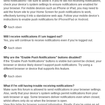
send notifications—be sure to allow it. If you’re still not receiving notifications,
check your device’s system settings to ensure notifications are enabled for
your browser. For mobile devices such as iPhone or iPad, you may need to
add the forum site to your Home Screen for push notifications to work,
effectively turning it into a standalone web app. Follow your mobile device’s
instructions to enable push notifications for
iPhone/iPad
or
Android
.
Nach oben
Will I receive notifications if I am logged out?
Yes, you will continue to receive notifications even if you’re logged out.
Nach oben
Why are the “Enable Push Notifications” buttons disabled?
If the “Enable Push Notifications” buttons is visible but cannot be clicked, your
browser or device likely doesn’t support push notifications. Try using a
different browser or device that supports this feature.
Nach oben
What if I’m still having trouble receiving notifications?
Make sure this forum is allowed to send notifications in your browser settings.
Also, verify that your device’s system settings permit notifications from your
web browser or app. Some browsers deliver notifications even when closed,
whilst others only do so when the browser is open.
View this table for browser support information.
Finally, if you’re using an ad