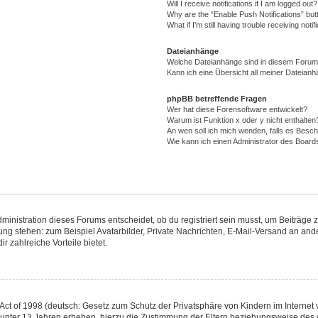
Will I receive notifications if I am logged out?
Why are the “Enable Push Notifications” but
What if I’m still having trouble receiving notif
Dateianhänge
Welche Dateianhänge sind in diesem Forum
Kann ich eine Übersicht all meiner Dateianh
phpBB betreffende Fragen
Wer hat diese Forensoftware entwickelt?
Warum ist Funktion x oder y nicht enthalten
An wen soll ich mich wenden, falls es Besc
Wie kann ich einen Administrator des Board
nistration dieses Forums entscheidet, ob du registriert sein musst, um Beiträge zu s
gung stehen: zum Beispiel Avatarbilder, Private Nachrichten, E-Mail-Versand an ande
r zahlreiche Vorteile bietet.
ct of 1998 (deutsch: Gesetz zum Schutz der Privatsphäre von Kindern im Internet v
 unter 13 Jahren erheben, hierzu die Zustimmung der Eltern beziehungsweise des 