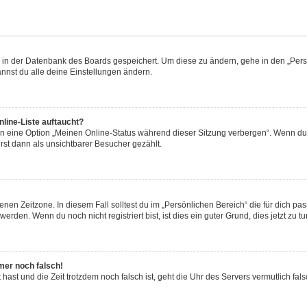
en in der Datenbank des Boards gespeichert. Um diese zu ändern, gehe in den „Persö
nnst du alle deine Einstellungen ändern.
line-Liste auftaucht?
en eine Option „Meinen Online-Status während dieser Sitzung verbergen“. Wenn du 
rst dann als unsichtbarer Besucher gezählt.
nen Zeitzone. In diesem Fall solltest du im „Persönlichen Bereich“ die für dich pass
rden. Wenn du noch nicht registriert bist, ist dies ein guter Grund, dies jetzt zu tu
mmer noch falsch!
lt hast und die Zeit trotzdem noch falsch ist, geht die Uhr des Servers vermutlich fa