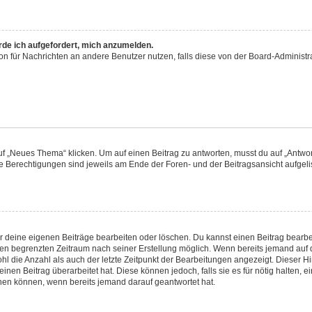
rde ich aufgefordert, mich anzumelden.
tion für Nachrichten an andere Benutzer nutzen, falls diese von der Board-Adminis
„Neues Thema“ klicken. Um auf einen Beitrag zu antworten, musst du auf „Antwort
ne Berechtigungen sind jeweils am Ende der Foren- und der Beitragsansicht aufgelist
ur deine eigenen Beiträge bearbeiten oder löschen. Du kannst einen Beitrag bearb
inen begrenzten Zeitraum nach seiner Erstellung möglich. Wenn bereits jemand auf d
l die Anzahl als auch der letzte Zeitpunkt der Bearbeitungen angezeigt. Dieser H
nen Beitrag überarbeitet hat. Diese können jedoch, falls sie es für nötig halten, e
chen können, wenn bereits jemand darauf geantwortet hat.