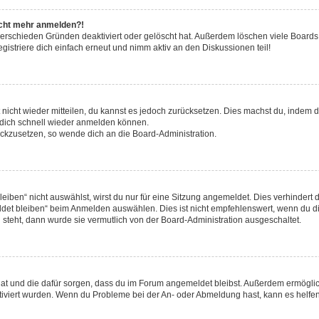
nicht mehr anmelden?!
verschieden Gründen deaktiviert oder gelöscht hat. Außerdem löschen viele Boards 
striere dich einfach erneut und nimm aktiv an den Diskussionen teil!
t nicht wieder mitteilen, du kannst es jedoch zurücksetzen. Dies machst du, indem
u dich schnell wieder anmelden können.
rückzusetzen, so wende dich an die Board-Administration.
ben“ nicht auswählst, wirst du nur für eine Sitzung angemeldet. Dies verhindert 
et bleiben“ beim Anmelden auswählen. Dies ist nicht empfehlenswert, wenn du di
g steht, dann wurde sie vermutlich von der Board-Administration ausgeschaltet.
t hat und die dafür sorgen, dass du im Forum angemeldet bleibst. Außerdem ermögl
ktiviert wurden. Wenn du Probleme bei der An- oder Abmeldung hast, kann es helfen