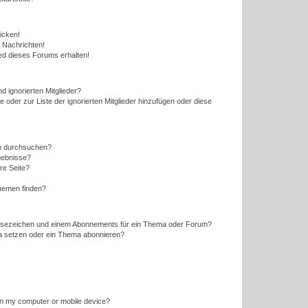
icken!
 Nachrichten!
ed dieses Forums erhalten!
d ignorierten Mitglieder?
e oder zur Liste der ignorierten Mitglieder hinzufügen oder diese
en durchsuchen?
gebnisse?
re Seite?
hemen finden?
esezeichen und einem Abonnements für ein Thema oder Forum?
a setzen oder ein Thema abonnieren?
 on my computer or mobile device?