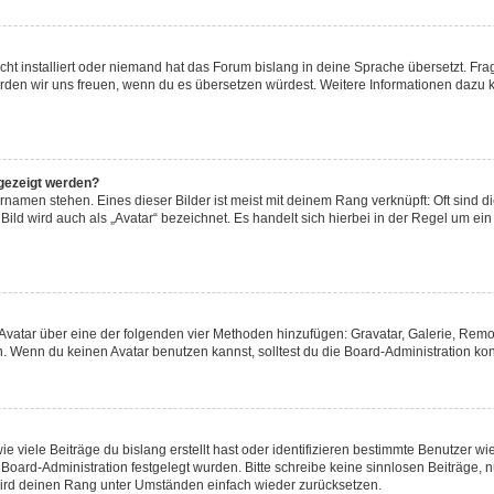
ht installiert oder niemand hat das Forum bislang in deine Sprache übersetzt. Fra
t, würden wir uns freuen, wenn du es übersetzen würdest. Weitere Informationen daz
gezeigt werden?
namen stehen. Eines dieser Bilder ist meist mit deinem Rang verknüpft: Oft sind d
ild wird auch als „Avatar“ bezeichnet. Es handelt sich hierbei in der Regel um ei
n Avatar über eine der folgenden vier Methoden hinzufügen: Gravatar, Galerie, Re
 Wenn du keinen Avatar benutzen kannst, solltest du die Board-Administration kon
 viele Beiträge du bislang erstellt hast oder identifizieren bestimmte Benutzer 
r Board-Administration festgelegt wurden. Bitte schreibe keine sinnlosen Beiträg
 wird deinen Rang unter Umständen einfach wieder zurücksetzen.