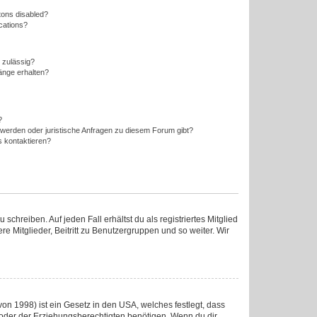
tons disabled?
ications?
 zulässig?
änge erhalten?
?
hwerden oder juristische Anfragen zu diesem Forum gibt?
s kontaktieren?
chreiben. Auf jeden Fall erhältst du als registriertes Mitglied
re Mitglieder, Beitritt zu Benutzergruppen und so weiter. Wir
on 1998) ist ein Gesetz in den USA, welches festlegt, dass
oder der Erziehungsberechtigten benötigen. Wenn du dir