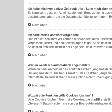
Ich habe mich vor einiger Zeit registriert, kann mich aber 
Es kann sein, dass ein Administrator dein Benutzerkonto aus 
geschrieben haben, um die Datenbankgröße zu verringern. Regi
Nach oben
Ich habe mein Passwort vergessen!
Das ist nicht schlimm! Wir können dir zwar dein altes Passwor
vergessen“ klickst und den Anweisungen folgst. So solltest d
Solltest du trotzdem nicht in der Lage sein, dein Passwort zu
Nach oben
Warum werde ich automatisch abgemeldet?
Wenn du beim Anmelden das Kontrollkästchen „Angemeldet blei
Um angemeldet zu bleiben, kannst du das Kästchen „Angemeld
Internetcafé, befindest. Wenn diese Option nicht zur Verfügun
Nach oben
Wozu ist die Funktion „Alle Cookies löschen“?
„Alle Cookies löschen“ löscht die Cookies, die phpBB erstell
„Gelesen“-Status – sofern sie von der Board-Administration a
Nach oben