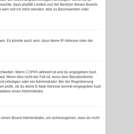
tte beachte, dass phpBB Limited und der Besitzer dieses Boards
„An wen soll ich mich wenden, falls es Beschwerden oder
nen. Es könnte auch sein, dass deine IP-Adresse oder der
lichkeiten. Wenn
COPPA
aktiviert ist und du angegeben hast,
ast. Wenn dies nicht der Fall ist, muss dein Benutzerkonto
st erledigen oder ein Administrator. Bei der Registrierung
sten prüfe, ob du deine E-Mail-Adresse korrekt eingegeben hast
ktiere einen Administrator.
an einen Board-Administrator, um sicherzugehen, dass du nicht