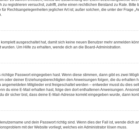
ch zu registrieren versuchst, zutrifft, ziehe einen rechtlichen Beistand zu Rate. Bi
 für Rechtsangelegenheiten jeglicher Art ist; außer solchen, die unter der Frage 
n.
ng komplett ausgeschaltet hat, damit sich keine neuen Benutzer mehr anmelden kön
t wurden. Um Hilfe zu erhalten, wende dich an die Board-Administration.
s richtige Passwort eingegeben hast. Wenn diese stimmen, dann gibt es zwei Mög
ltern oder deiner Erziehungsberechtigten den Anweisungen folgen, die du erhalten h
u angemeldeten Mitglieder erst freigeschaltet werden – entweder musst du dies selb
t. Wenn du eine E-Mail erhalten hast, folge den dort enthaltenen Anweisungen. Anson
u dir sicher bist, dass deine E-Mail-Adresse korrekt eingegeben wurde, dann konta
 Benutzername und dein Passwort richtig sind. Wenn dies der Fall ist, wende dich 
tionsproblem mit der Website vorliegt, welches ein Administrator lösen muss.