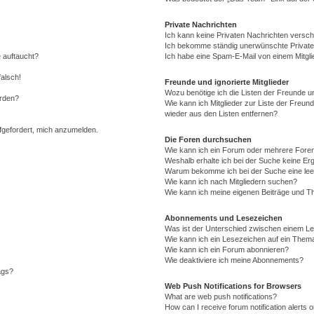
Private Nachrichten
Ich kann keine Privaten Nachrichten versch
Ich bekomme ständig unerwünschte Private
 auftaucht?
Ich habe eine Spam-E-Mail von einem Mitgli
falsch!
Freunde und ignorierte Mitglieder
Wozu benötige ich die Listen der Freunde un
erden?
Wie kann ich Mitglieder zur Liste der Freund
wieder aus den Listen entfernen?
ufgefordert, mich anzumelden.
Die Foren durchsuchen
Wie kann ich ein Forum oder mehrere For
Weshalb erhalte ich bei der Suche keine Er
Warum bekomme ich bei der Suche eine lee
Wie kann ich nach Mitgliedern suchen?
Wie kann ich meine eigenen Beiträge und T
Abonnements und Lesezeichen
Was ist der Unterschied zwischen einem L
Wie kann ich ein Lesezeichen auf ein Them
Wie kann ich ein Forum abonnieren?
Wie deaktiviere ich meine Abonnements?
ags?
Web Push Notifications for Browsers
What are web push notifications?
How can I receive forum notification alerts