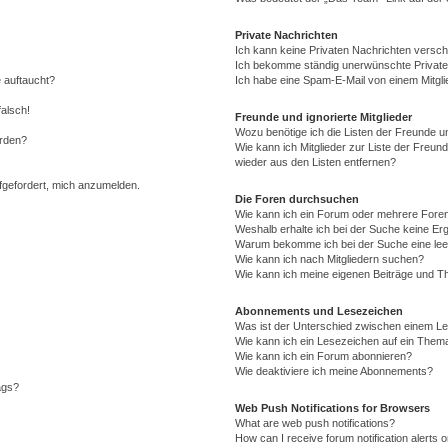
Private Nachrichten
Ich kann keine Privaten Nachrichten versch
Ich bekomme ständig unerwünschte Private
 auftaucht?
Ich habe eine Spam-E-Mail von einem Mitgli
falsch!
Freunde und ignorierte Mitglieder
Wozu benötige ich die Listen der Freunde un
erden?
Wie kann ich Mitglieder zur Liste der Freund
wieder aus den Listen entfernen?
ufgefordert, mich anzumelden.
Die Foren durchsuchen
Wie kann ich ein Forum oder mehrere For
Weshalb erhalte ich bei der Suche keine Er
Warum bekomme ich bei der Suche eine lee
Wie kann ich nach Mitgliedern suchen?
Wie kann ich meine eigenen Beiträge und T
Abonnements und Lesezeichen
Was ist der Unterschied zwischen einem L
Wie kann ich ein Lesezeichen auf ein Them
Wie kann ich ein Forum abonnieren?
Wie deaktiviere ich meine Abonnements?
ags?
Web Push Notifications for Browsers
What are web push notifications?
How can I receive forum notification alerts