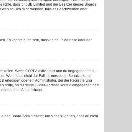
tte beachte, dass phpBB Limited und der Besitzer dieses Boards
„An wen soll ich mich wenden, falls es Beschwerden oder
nen. Es könnte auch sein, dass deine IP-Adresse oder der
lichkeiten. Wenn
COPPA
aktiviert ist und du angegeben hast,
ast. Wenn dies nicht der Fall ist, muss dein Benutzerkonto
st erledigen oder ein Administrator. Bei der Registrierung
sten prüfe, ob du deine E-Mail-Adresse korrekt eingegeben hast
ktiere einen Administrator.
an einen Board-Administrator, um sicherzugehen, dass du nicht