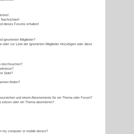
icken!
 Nachrichten!
ed dieses Forums erhalten!
d ignorierten Mitglieder?
e oder zur Liste der ignorierten Mitglieder hinzufügen oder diese
en durchsuchen?
gebnisse?
re Seite?
hemen finden?
esezeichen und einem Abonnements für ein Thema oder Forum?
a setzen oder ein Thema abonnieren?
 on my computer or mobile device?