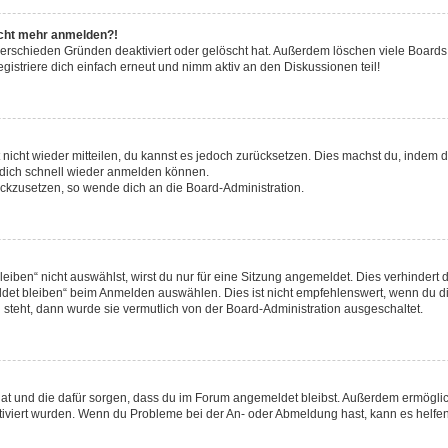
nicht mehr anmelden?!
verschieden Gründen deaktiviert oder gelöscht hat. Außerdem löschen viele Boards 
striere dich einfach erneut und nimm aktiv an den Diskussionen teil!
t nicht wieder mitteilen, du kannst es jedoch zurücksetzen. Dies machst du, indem
u dich schnell wieder anmelden können.
rückzusetzen, so wende dich an die Board-Administration.
ben“ nicht auswählst, wirst du nur für eine Sitzung angemeldet. Dies verhindert 
et bleiben“ beim Anmelden auswählen. Dies ist nicht empfehlenswert, wenn du di
g steht, dann wurde sie vermutlich von der Board-Administration ausgeschaltet.
t hat und die dafür sorgen, dass du im Forum angemeldet bleibst. Außerdem ermögl
ktiviert wurden. Wenn du Probleme bei der An- oder Abmeldung hast, kann es helfen