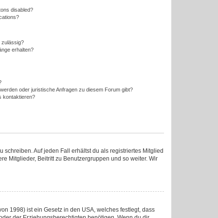
tons disabled?
ications?
 zulässig?
änge erhalten?
?
hwerden oder juristische Anfragen zu diesem Forum gibt?
s kontaktieren?
chreiben. Auf jeden Fall erhältst du als registriertes Mitglied
re Mitglieder, Beitritt zu Benutzergruppen und so weiter. Wir
on 1998) ist ein Gesetz in den USA, welches festlegt, dass
oder der Erziehungsberechtigten benötigen. Wenn du dir