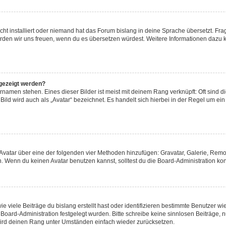
ht installiert oder niemand hat das Forum bislang in deine Sprache übersetzt. Fra
t, würden wir uns freuen, wenn du es übersetzen würdest. Weitere Informationen daz
gezeigt werden?
namen stehen. Eines dieser Bilder ist meist mit deinem Rang verknüpft: Oft sind d
ild wird auch als „Avatar“ bezeichnet. Es handelt sich hierbei in der Regel um ei
n Avatar über eine der folgenden vier Methoden hinzufügen: Gravatar, Galerie, Re
 Wenn du keinen Avatar benutzen kannst, solltest du die Board-Administration kon
 viele Beiträge du bislang erstellt hast oder identifizieren bestimmte Benutzer 
r Board-Administration festgelegt wurden. Bitte schreibe keine sinnlosen Beiträg
 wird deinen Rang unter Umständen einfach wieder zurücksetzen.