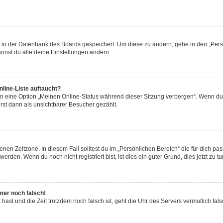
en in der Datenbank des Boards gespeichert. Um diese zu ändern, gehe in den „Persö
nnst du alle deine Einstellungen ändern.
line-Liste auftaucht?
en eine Option „Meinen Online-Status während dieser Sitzung verbergen“. Wenn du 
rst dann als unsichtbarer Besucher gezählt.
nen Zeitzone. In diesem Fall solltest du im „Persönlichen Bereich“ die für dich pass
rden. Wenn du noch nicht registriert bist, ist dies ein guter Grund, dies jetzt zu tu
mmer noch falsch!
lt hast und die Zeit trotzdem noch falsch ist, geht die Uhr des Servers vermutlich fa