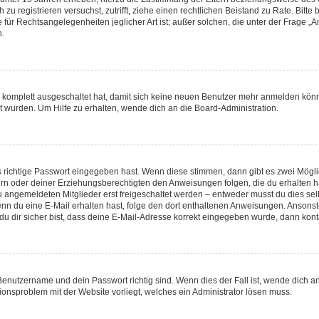
ch zu registrieren versuchst, zutrifft, ziehe einen rechtlichen Beistand zu Rate. Bi
 für Rechtsangelegenheiten jeglicher Art ist; außer solchen, die unter der Frage 
n.
ng komplett ausgeschaltet hat, damit sich keine neuen Benutzer mehr anmelden kön
t wurden. Um Hilfe zu erhalten, wende dich an die Board-Administration.
s richtige Passwort eingegeben hast. Wenn diese stimmen, dann gibt es zwei Mög
ltern oder deiner Erziehungsberechtigten den Anweisungen folgen, die du erhalten h
u angemeldeten Mitglieder erst freigeschaltet werden – entweder musst du dies selb
t. Wenn du eine E-Mail erhalten hast, folge den dort enthaltenen Anweisungen. Anson
u dir sicher bist, dass deine E-Mail-Adresse korrekt eingegeben wurde, dann konta
 Benutzername und dein Passwort richtig sind. Wenn dies der Fall ist, wende dich 
tionsproblem mit der Website vorliegt, welches ein Administrator lösen muss.