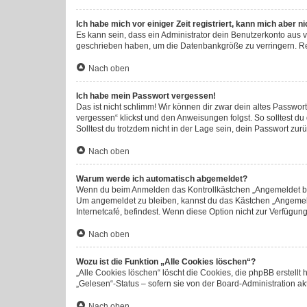
Ich habe mich vor einiger Zeit registriert, kann mich aber 
Es kann sein, dass ein Administrator dein Benutzerkonto aus 
geschrieben haben, um die Datenbankgröße zu verringern. Regi
Nach oben
Ich habe mein Passwort vergessen!
Das ist nicht schlimm! Wir können dir zwar dein altes Passwor
vergessen“ klickst und den Anweisungen folgst. So solltest d
Solltest du trotzdem nicht in der Lage sein, dein Passwort zu
Nach oben
Warum werde ich automatisch abgemeldet?
Wenn du beim Anmelden das Kontrollkästchen „Angemeldet blei
Um angemeldet zu bleiben, kannst du das Kästchen „Angemeld
Internetcafé, befindest. Wenn diese Option nicht zur Verfügun
Nach oben
Wozu ist die Funktion „Alle Cookies löschen“?
„Alle Cookies löschen“ löscht die Cookies, die phpBB erstell
„Gelesen“-Status – sofern sie von der Board-Administration a
Nach oben