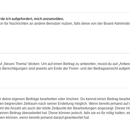
rde ich aufgefordert, mich anzumelden.
tion für Nachrichten an andere Benutzer nutzen, falls diese von der Board-Adminis
„Neues Thema“ klicken. Um auf einen Beitrag zu antworten, musst du auf „Antwort
ne Berechtigungen sind jeweils am Ende der Foren- und der Beitragsansicht aufgelist
ur deine eigenen Beiträge bearbeiten oder löschen. Du kannst einen Beitrag bearb
inen begrenzten Zeitraum nach seiner Erstellung möglich. Wenn bereits jemand auf d
l die Anzahl als auch der letzte Zeitpunkt der Bearbeitungen angezeigt. Dieser H
nen Beitrag überarbeitet hat. Diese können jedoch, falls sie es für nötig halten, e
chen können, wenn bereits jemand darauf geantwortet hat.