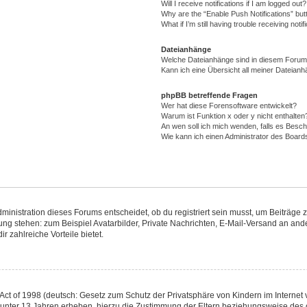
Will I receive notifications if I am logged out?
Why are the “Enable Push Notifications” but
What if I’m still having trouble receiving notif
Dateianhänge
Welche Dateianhänge sind in diesem Forum
Kann ich eine Übersicht all meiner Dateianh
phpBB betreffende Fragen
Wer hat diese Forensoftware entwickelt?
Warum ist Funktion x oder y nicht enthalten
An wen soll ich mich wenden, falls es Besc
Wie kann ich einen Administrator des Board
nistration dieses Forums entscheidet, ob du registriert sein musst, um Beiträge zu s
gung stehen: zum Beispiel Avatarbilder, Private Nachrichten, E-Mail-Versand an ande
r zahlreiche Vorteile bietet.
ct of 1998 (deutsch: Gesetz zum Schutz der Privatsphäre von Kindern im Internet v
 unter 13 Jahren erheben, hierzu die Zustimmung der Eltern beziehungsweise des 