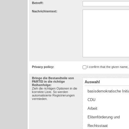
Betreff:
Nachrichtentext:
Privacy policy:
I confirm that the given name
Bringe die Bestandteile von
PARTEI in die richtige
Auswahl
Reihenfolge:
Zieh die richtigen Optionen in die
basisdemokratische Initi
korrekte Liste. So werden
automatisierte Registrierungen
vermieden.
CDU
Arbeit
Elitenförderung und
Rechtsstaat